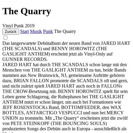
The Quarry
Vinyl
Punk
2019
Start
Musik
Punk
The Quarry
Zurück
Das langerwartete Debütalbum der neuen Band von JARED HART
(THE SCANDALS) und BENNY HOROWITZ (THE
GASLIGHT ANTHEM) erscheint jetzt als Vinyl-Only auf
GUNNER RECORDS.
JARED HART hat durch THE SCANDALS schon lange mit den
Menschen von THE GASLIGHT ANTHEM zu tun, beide Bands
stammen aus New Brunswick, NJ, gemeinsame Auftritte gehören
dazu, BRIAN FALLON promotete die SCANDALS oft und gern,
und nicht zuletzt spielt JARED HART auch noch in FALLONs
THE CROW-Besetzung mit. BENNY HOROWITZ spielt für sein
Leben gerne Schlagzeug, die Ruhephasen bei THE GASLIGHT
ANTHEM nutzt er schon länger, um auch bei Formationen wie
JEFF ROSENSTOCKs Band, BOTTOMFEEDER, den WAX
BOTTLES, ANTARCTIGO VESPUCCI und nun bei MERCY
UNION zu trommeln. Mit „The Quarry“ erscheinen jetzt die zwölf
von PETE STEINKOPF (THE BOUNCING SOULS)
produzierten Songs des Debüts auch in Europa - ausschließlich als