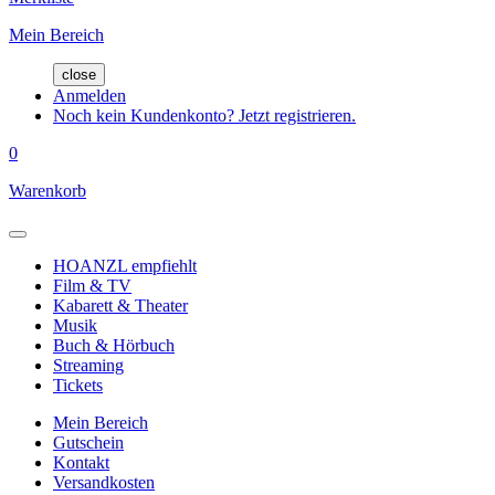
Mein Bereich
close
Anmelden
Noch kein Kundenkonto? Jetzt registrieren.
0
Warenkorb
HOANZL empfiehlt
Film & TV
Kabarett & Theater
Musik
Buch & Hörbuch
Streaming
Tickets
Mein Bereich
Gutschein
Kontakt
Versandkosten