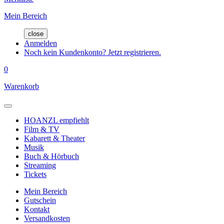
Mein Bereich
close
Anmelden
Noch kein Kundenkonto? Jetzt registrieren.
0
Warenkorb
HOANZL empfiehlt
Film & TV
Kabarett & Theater
Musik
Buch & Hörbuch
Streaming
Tickets
Mein Bereich
Gutschein
Kontakt
Versandkosten