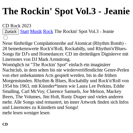
The Rockin' Spot Vol.3 - Jeanie
CD
Rock
2023
Start
Musik
Rock
The Rockin' Spot Vol.3 - Jeanie
Zurück
Neue fünfteilige Compilationreihe auf Atomicat (Rhythm Bomb) -
28 bemerkenswerte Rock'n'Roll, Rockabilly, und Rhythm'n'Blues-
Songs für DJ's und Homedancer. CD im dreiteiligen Digisleeve mit
Linernotes von DJ Mark Armstrong.
Womöglich ist "The Rockin' Spot" einfach ein imaginärer
Nachtclub, in dem selten bis nie wiederveröffentlichte Genre-Perlen
von eher unbekannten Acts gespielt werden, bis in die frühen
Morgenstunden. Rhythm & Blues, Rockabilly und Rock'n'Roll von
1954 bis 1963, mit Künstler*innen wie Laura Lee Perkins, Eddie
Smalling, Carl McVoy, Clarence Samuels, Joe Melson, Mackey
Beers, The Volumes, Jim Holt, Rusty Draper und vielen anderen
mehr. Alle Songs sind remastert, im inner Artwork finden sich Infos
und Linernotes zu Künstlern und Songs!
mehr lesen
weniger lesen
CD