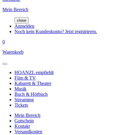
Mein Bereich
close
Anmelden
Noch kein Kundenkonto? Jetzt registrieren.
0
Warenkorb
HOANZL empfiehlt
Film & TV
Kabarett & Theater
Musik
Buch & Hörbuch
Streaming
Tickets
Mein Bereich
Gutschein
Kontakt
Versandkosten