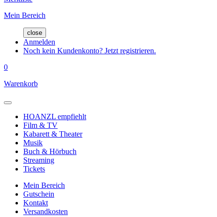
Mein Bereich
close
Anmelden
Noch kein Kundenkonto? Jetzt registrieren.
0
Warenkorb
HOANZL empfiehlt
Film & TV
Kabarett & Theater
Musik
Buch & Hörbuch
Streaming
Tickets
Mein Bereich
Gutschein
Kontakt
Versandkosten