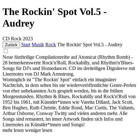
The Rockin' Spot Vol.5 -
Audrey
CD
Rock
2023
Start
Musik
Rock
The Rockin' Spot Vol.5 - Audrey
Zurück
Neue fünfteilige Compilationreihe auf Atomicat (Rhythm Bomb) -
28 bemerkenswerte Rock'n'Roll, Rockabilly, und Rhythm'n'Blues-
Songs für DJ's und Homedancer. CD im dreiteiligen Digisleeve mit
Linernotes von DJ Mark Armstrong.
Womöglich ist "The Rockin' Spot" einfach ein imaginärer
Nachtclub, in dem selten bis nie wiederveröffentlichte Genre-Perlen
von eher unbekannten Acts gespielt werden, bis in die frühen
Morgenstunden. Rhythm & Blues, Rockabilly und Rock'n'Roll von
1952 bis 1961, mit Künstler*innen wie Varetta Dillard, Jack Scott,
Ben Hughes, Ruth Christie, Eddie Bond, Mac Curtis, The Valiants,
Arthur Osborne, Conway Twitty und vielen anderen mehr. Alle
Songs sind remastert, im inner Artwork finden sich Infos und
Linernotes zu Künstler*innen und Songs!
mehr lesen
weniger lesen