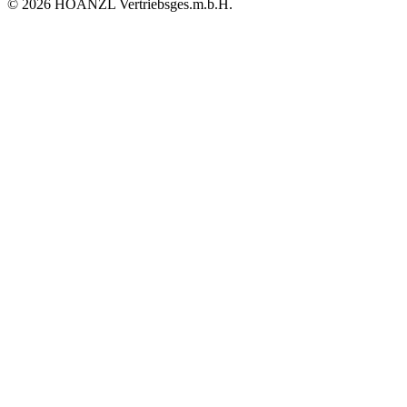
© 2026 HOANZL Vertriebsges.m.b.H.