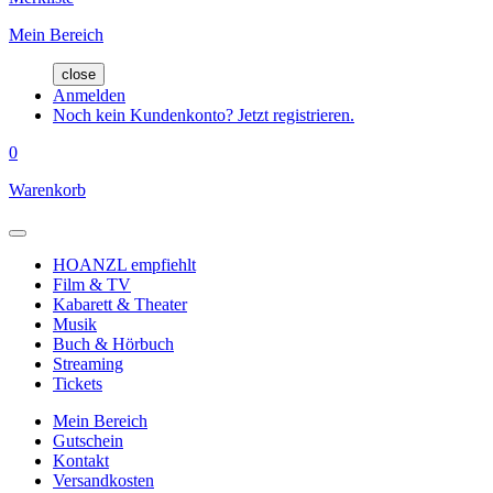
Mein Bereich
close
Anmelden
Noch kein Kundenkonto? Jetzt registrieren.
0
Warenkorb
HOANZL empfiehlt
Film & TV
Kabarett & Theater
Musik
Buch & Hörbuch
Streaming
Tickets
Mein Bereich
Gutschein
Kontakt
Versandkosten