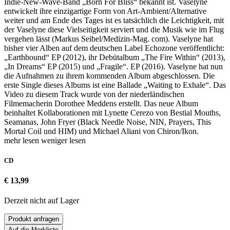
Indie-New-Wave-Band „Born For Bliss“ bekannt ist. Vaselyne
entwickelt ihre einzigartige Form von Art-Ambient/Alternative
weiter und am Ende des Tages ist es tatsächlich die Leichtigkeit, mit
der Vaselyne diese Vielseitigkeit serviert und die Musik wie im Flug
vergehen lässt (Markus Seibel/Medizin-Mag. com). Vaselyne hat
bisher vier Alben auf dem deutschen Label Echozone veröffentlicht:
„Earthbound“ EP (2012), ihr Debütalbum „The Fire Within“ (2013),
„In Dreams“ EP (2015) und „Fragile“. EP (2016). Vaselyne hat nun
die Aufnahmen zu ihrem kommenden Album abgeschlossen. Die
erste Single dieses Albums ist eine Ballade „Waiting to Exhale“. Das
Video zu diesem Track wurde von der niederländischen
Filmemacherin Dorothee Meddens erstellt. Das neue Album
beinhaltet Kollaborationen mit Lynette Cerezo von Bestial Mouths,
Seamanas, John Fryer (Black Needle Noise, NIN, Prayers, This
Mortal Coil und HIM) und Michael Aliani von Chiron/Ikon.
mehr lesen
weniger lesen
CD
€ 13,99
Derzeit nicht auf Lager
Produkt anfragen
Auf die Merkliste