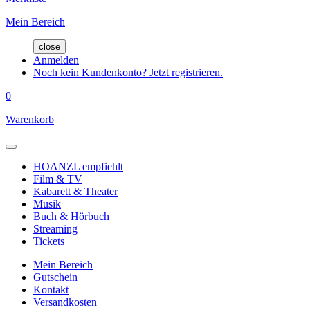
Mein Bereich
close
Anmelden
Noch kein Kundenkonto? Jetzt registrieren.
0
Warenkorb
HOANZL empfiehlt
Film & TV
Kabarett & Theater
Musik
Buch & Hörbuch
Streaming
Tickets
Mein Bereich
Gutschein
Kontakt
Versandkosten