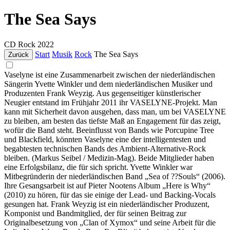
The Sea Says
CD
Rock
2022
Start
Musik
Rock
The Sea Says
Zurück
Vaselyne ist eine Zusammenarbeit zwischen der niederländischen
Sängerin Yvette Winkler und dem niederländischen Musiker und
Produzenten Frank Weyzig. Aus gegenseitiger künstlerischer
Neugier entstand im Frühjahr 2011 ihr VASELYNE-Projekt. Man
kann mit Sicherheit davon ausgehen, dass man, um bei VASELYNE
zu bleiben, am besten das tiefste Maß an Engagement für das zeigt,
wofür die Band steht. Beeinflusst von Bands wie Porcupine Tree
und Blackfield, könnten Vaselyne eine der intelligentesten und
begabtesten technischen Bands des Ambient-Alternative-Rock
bleiben. (Markus Seibel / Medizin-Mag). Beide Mitglieder haben
eine Erfolgsbilanz, die für sich spricht. Yvette Winkler war
Mitbegründerin der niederländischen Band „Sea of ??Souls“ (2006).
Ihre Gesangsarbeit ist auf Pieter Nootens Album „Here is Why“
(2010) zu hören, für das sie einige der Lead- und Backing-Vocals
gesungen hat. Frank Weyzig ist ein niederländischer Produzent,
Komponist und Bandmitglied, der für seinen Beitrag zur
Originalbesetzung von „Clan of Xymox“ und seine Arbeit für die