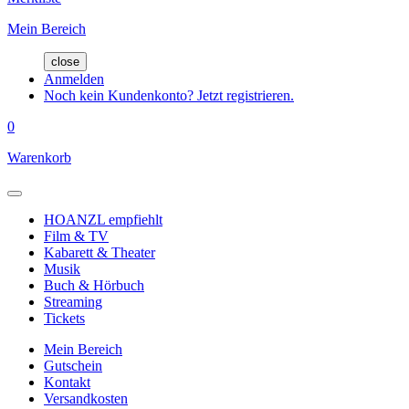
Mein Bereich
close
Anmelden
Noch kein Kundenkonto? Jetzt registrieren.
0
Warenkorb
HOANZL empfiehlt
Film & TV
Kabarett & Theater
Musik
Buch & Hörbuch
Streaming
Tickets
Mein Bereich
Gutschein
Kontakt
Versandkosten