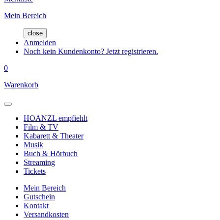
Mein Bereich
close
Anmelden
Noch kein Kundenkonto? Jetzt registrieren.
0
Warenkorb
HOANZL empfiehlt
Film & TV
Kabarett & Theater
Musik
Buch & Hörbuch
Streaming
Tickets
Mein Bereich
Gutschein
Kontakt
Versandkosten