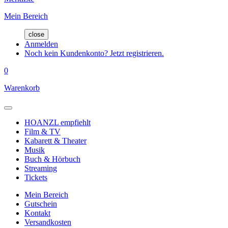
Mein Bereich
close
Anmelden
Noch kein Kundenkonto? Jetzt registrieren.
0
Warenkorb
HOANZL empfiehlt
Film & TV
Kabarett & Theater
Musik
Buch & Hörbuch
Streaming
Tickets
Mein Bereich
Gutschein
Kontakt
Versandkosten