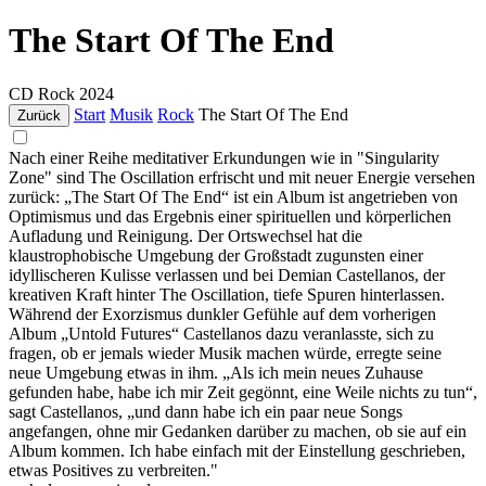
The Start Of The End
CD
Rock
2024
Start
Musik
Rock
The Start Of The End
Zurück
Nach einer Reihe meditativer Erkundungen wie in "Singularity
Zone" sind The Oscillation erfrischt und mit neuer Energie versehen
zurück: „The Start Of The End“ ist ein Album ist angetrieben von
Optimismus und das Ergebnis einer spirituellen und körperlichen
Aufladung und Reinigung. Der Ortswechsel hat die
klaustrophobische Umgebung der Großstadt zugunsten einer
idyllischeren Kulisse verlassen und bei Demian Castellanos, der
kreativen Kraft hinter The Oscillation, tiefe Spuren hinterlassen.
Während der Exorzismus dunkler Gefühle auf dem vorherigen
Album „Untold Futures“ Castellanos dazu veranlasste, sich zu
fragen, ob er jemals wieder Musik machen würde, erregte seine
neue Umgebung etwas in ihm. „Als ich mein neues Zuhause
gefunden habe, habe ich mir Zeit gegönnt, eine Weile nichts zu tun“,
sagt Castellanos, „und dann habe ich ein paar neue Songs
angefangen, ohne mir Gedanken darüber zu machen, ob sie auf ein
Album kommen. Ich habe einfach mit der Einstellung geschrieben,
etwas Positives zu verbreiten."