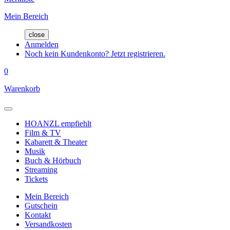
Mein Bereich
close
Anmelden
Noch kein Kundenkonto? Jetzt registrieren.
0
Warenkorb
HOANZL empfiehlt
Film & TV
Kabarett & Theater
Musik
Buch & Hörbuch
Streaming
Tickets
Mein Bereich
Gutschein
Kontakt
Versandkosten