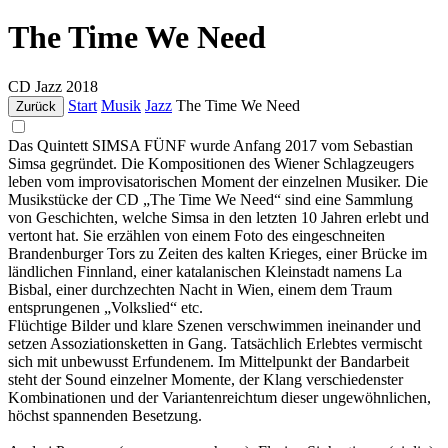
The Time We Need
CD
Jazz
2018
Start
Musik
Jazz
The Time We Need
Zurück
Das Quintett SIMSA FÜNF wurde Anfang 2017 vom Sebastian
Simsa gegründet. Die Kompositionen des Wiener Schlagzeugers
leben vom improvisatorischen Moment der einzelnen Musiker. Die
Musikstücke der CD „The Time We Need“ sind eine Sammlung
von Geschichten, welche Simsa in den letzten 10 Jahren erlebt und
vertont hat. Sie erzählen von einem Foto des eingeschneiten
Brandenburger Tors zu Zeiten des kalten Krieges, einer Brücke im
ländlichen Finnland, einer katalanischen Kleinstadt namens La
Bisbal, einer durchzechten Nacht in Wien, einem dem Traum
entsprungenen „Volkslied“ etc.
Flüchtige Bilder und klare Szenen verschwimmen ineinander und
setzen Assoziationsketten in Gang. Tatsächlich Erlebtes vermischt
sich mit unbewusst Erfundenem. Im Mittelpunkt der Bandarbeit
steht der Sound einzelner Momente, der Klang verschiedenster
Kombinationen und der Variantenreichtum dieser ungewöhnlichen,
höchst spannenden Besetzung.