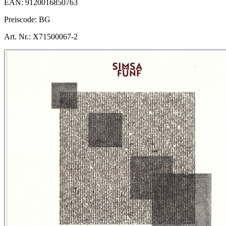
EAN:
9120016850763
Preiscode:
BG
Art. Nr.:
X71500067-2