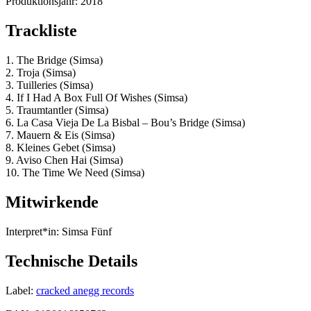
Produktionsjahr:
2018
Trackliste
1. The Bridge (Simsa)
2. Troja (Simsa)
3. Tuilleries (Simsa)
4. If I Had A Box Full Of Wishes (Simsa)
5. Traumtantler (Simsa)
6. La Casa Vieja De La Bisbal – Bou’s Bridge (Simsa)
7. Mauern & Eis (Simsa)
8. Kleines Gebet (Simsa)
9. Aviso Chen Hai (Simsa)
10. The Time We Need (Simsa)
Mitwirkende
Interpret*in:
Simsa Fünf
Technische Details
Label:
cracked anegg records