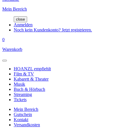
Mein Bereich
close
Anmelden
Noch kein Kundenkonto? Jetzt registrieren.
0
Warenkorb
HOANZL empfiehlt
Film & TV
Kabarett & Theater
Musik
Buch & Hörbuch
Streaming
Tickets
Mein Bereich
Gutschein
Kontakt
Versandkosten