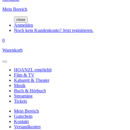
Mein Bereich
close
Anmelden
Noch kein Kundenkonto? Jetzt registrieren.
0
Warenkorb
HOANZL empfiehlt
Film & TV
Kabarett & Theater
Musik
Buch & Hörbuch
Streaming
Tickets
Mein Bereich
Gutschein
Kontakt
Versandkosten