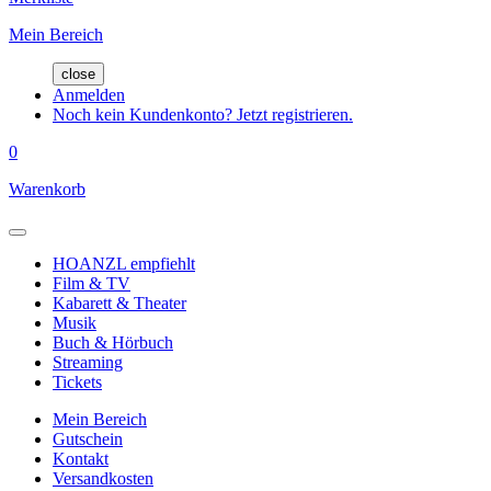
Mein Bereich
close
Anmelden
Noch kein Kundenkonto? Jetzt registrieren.
0
Warenkorb
HOANZL empfiehlt
Film & TV
Kabarett & Theater
Musik
Buch & Hörbuch
Streaming
Tickets
Mein Bereich
Gutschein
Kontakt
Versandkosten