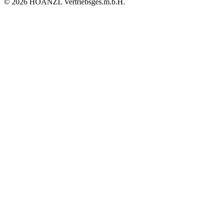
© 2026 HOANZL Vertriebsges.m.b.H.