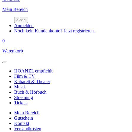
Mein Bereich
close
Anmelden
Noch kein Kundenkonto? Jetzt registrieren.
0
Warenkorb
HOANZL empfiehlt
Film & TV
Kabarett & Theater
Musik
Buch & Hörbuch
Streaming
Tickets
Mein Bereich
Gutschein
Kontakt
Versandkosten