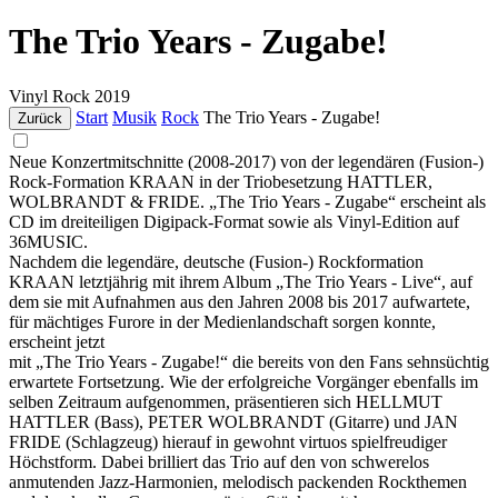
The Trio Years - Zugabe!
Vinyl
Rock
2019
Start
Musik
Rock
The Trio Years - Zugabe!
Zurück
Neue Konzertmitschnitte (2008-2017) von der legendären (Fusion-)
Rock-Formation KRAAN in der Triobesetzung HATTLER,
WOLBRANDT & FRIDE. „The Trio Years - Zugabe“ erscheint als
CD im dreiteiligen Digipack-Format sowie als Vinyl-Edition auf
36MUSIC.
Nachdem die legendäre, deutsche (Fusion-) Rockformation
KRAAN letztjährig mit ihrem Album „The Trio Years - Live“, auf
dem sie mit Aufnahmen aus den Jahren 2008 bis 2017 aufwartete,
für mächtiges Furore in der Medienlandschaft sorgen konnte,
erscheint jetzt
mit „The Trio Years - Zugabe!“ die bereits von den Fans sehnsüchtig
erwartete Fortsetzung. Wie der erfolgreiche Vorgänger ebenfalls im
selben Zeitraum aufgenommen, präsentieren sich HELLMUT
HATTLER (Bass), PETER WOLBRANDT (Gitarre) und JAN
FRIDE (Schlagzeug) hierauf in gewohnt virtuos spielfreudiger
Höchstform. Dabei brilliert das Trio auf den von schwerelos
anmutenden Jazz-Harmonien, melodisch packenden Rockthemen