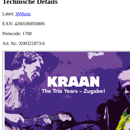
Technische Details
Label:
36Music
EAN:
4260186850806
Preiscode:
1700
Art. Nr.:
X00321873-6