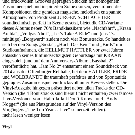
und druckvollen Grooves geprägten Stücken mit homogenem
Zusammenspiel und inspirierten Soloexkursen, verströmen die
Kompositionen eine geradezu magische, melodisch entspannte
Atmosphäre. Von Produzent JÜRGEN SCHLACHTER
soundtechnisch perfekt in Szene gesetzt, bietet die CD-Variante
dieses Albums neben 70‘s Bandklassikern wie „Nachfahrt“, „Kraan
Arabia“, „Vollgas Ahoi“, „Let‘s Take A Ride“ und (das 13-
minütige) „Borgward“ zudem noch vier Bonustracks. So handelt es
sich bei den Songs „Siesta“, „Hoch Das Bein“ und „Birds“ um
Studioaufnahmen, die HELLMUT HATTLER vor zwei Jahren
anlässlich seines fünfundsechzigsten Geburtstags mit KRAAN
eingespielt (und auf dem Anniversary-Album „Bassball 2“
veröffentlicht) hat. „Jam No.2“ entstammt einem Soundcheck von
2014 aus der Offenburger Reithalle, bei dem HATTLER, FRIDE
und WOLBRANDT ihr traumhaft perfektes und von Spontanität
geprägtes Zusammenspiel eindrucksvoll unter Beweis stellen. Die
Vinyl-Ausgabe hingegen präsentiert neben allen Tracks der CD-
Version (die 4 Bonustracks sind hierauf nicht enthalten) zwei famose
Live-Versionen von „Hallo Ja Ja I Don‘t Know“ und „Andy
Nogger“ (die aus Platzgründen auf der Vinyl-Version des
Vorgängers „The Trio Years - Live“ seinerzeit fehlten).
mehr lesen
weniger lesen
Vinyl