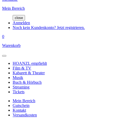
Mein Bereich
close
Anmelden
Noch kein Kundenkonto? Jetzt registrieren.
0
Warenkorb
HOANZL empfiehlt
Film & TV
Kabarett & Theater
Musik
Buch & Hörbuch
Streaming
Tickets
Mein Bereich
Gutschein
Kontakt
Versandkosten