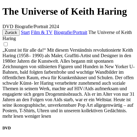
The Universe of Keith Haring
DVD
Biografie/Portrait
2024
Start
Film & TV
Biografie/Portrait
The Universe of Keith
Zurück
Haring
„Kunst ist für alle da!“ Mit diesem Verständnis revolutionierte Keith
Haring (1958– 1990) als Maler, Graffiti-Artist und Designer in den
1980er Jahren die Kunstwelt. Alles begann mit spontanen
Zeichnungen von stilisierten Figuren und Hunden in New Yorker U-
Bahnen, bald folgten farbenfrohe und wuchtige Wandbilder im
öffentlichen Raum, etwa für Krankenhäuser und Schulen. Der offen
schwule Künst- ler Haring verarbeitete zunehmend auch soziale
Themen in seinem Werk, machte auf HIV/Aids aufmerksam und
engagierte sich gegen Drogenmissbrauch. Als er im Alter von nur 31
Jahren an den Folgen von Aids starb, war er ein Weltstar. Heute ist
seine ikonographische, unverkennbare Pop Art allgegenwärtig – auf
Postern, T-Shirts, Uhren und in unserem kollektiven Gedächtnis.
mehr lesen
weniger lesen
DVD