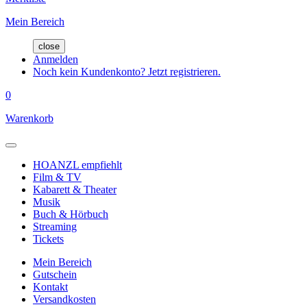
Mein Bereich
close
Anmelden
Noch kein Kundenkonto? Jetzt registrieren.
0
Warenkorb
HOANZL empfiehlt
Film & TV
Kabarett & Theater
Musik
Buch & Hörbuch
Streaming
Tickets
Mein Bereich
Gutschein
Kontakt
Versandkosten