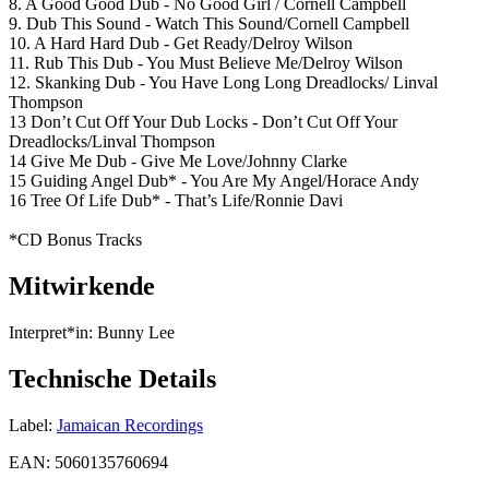
8. A Good Good Dub - No Good Girl / Cornell Campbell
9. Dub This Sound - Watch This Sound/Cornell Campbell
10. A Hard Hard Dub - Get Ready/Delroy Wilson
11. Rub This Dub - You Must Believe Me/Delroy Wilson
12. Skanking Dub - You Have Long Long Dreadlocks/ Linval
Thompson
13 Don’t Cut Off Your Dub Locks - Don’t Cut Off Your
Dreadlocks/Linval Thompson
14 Give Me Dub - Give Me Love/Johnny Clarke
15 Guiding Angel Dub* - You Are My Angel/Horace Andy
16 Tree Of Life Dub* - That’s Life/Ronnie Davi
*CD Bonus Tracks
Mitwirkende
Interpret*in:
Bunny Lee
Technische Details
Label:
Jamaican Recordings
EAN:
5060135760694