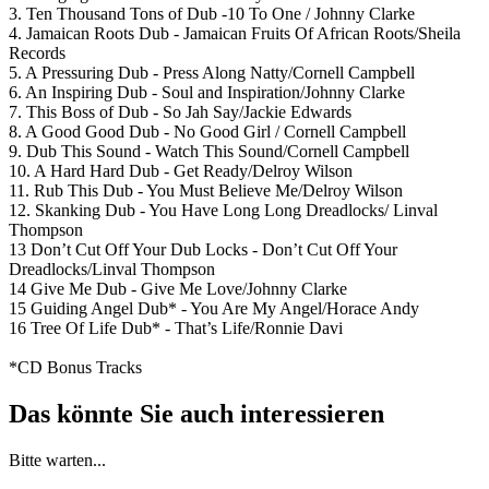
3. Ten Thousand Tons of Dub -10 To One / Johnny Clarke
4. Jamaican Roots Dub - Jamaican Fruits Of African Roots/Sheila
Records
5. A Pressuring Dub - Press Along Natty/Cornell Campbell
6. An Inspiring Dub - Soul and Inspiration/Johnny Clarke
7. This Boss of Dub - So Jah Say/Jackie Edwards
8. A Good Good Dub - No Good Girl / Cornell Campbell
9. Dub This Sound - Watch This Sound/Cornell Campbell
10. A Hard Hard Dub - Get Ready/Delroy Wilson
11. Rub This Dub - You Must Believe Me/Delroy Wilson
12. Skanking Dub - You Have Long Long Dreadlocks/ Linval
Thompson
13 Don’t Cut Off Your Dub Locks - Don’t Cut Off Your
Dreadlocks/Linval Thompson
14 Give Me Dub - Give Me Love/Johnny Clarke
15 Guiding Angel Dub* - You Are My Angel/Horace Andy
16 Tree Of Life Dub* - That’s Life/Ronnie Davi
*CD Bonus Tracks
Das könnte Sie auch interessieren
Bitte warten...