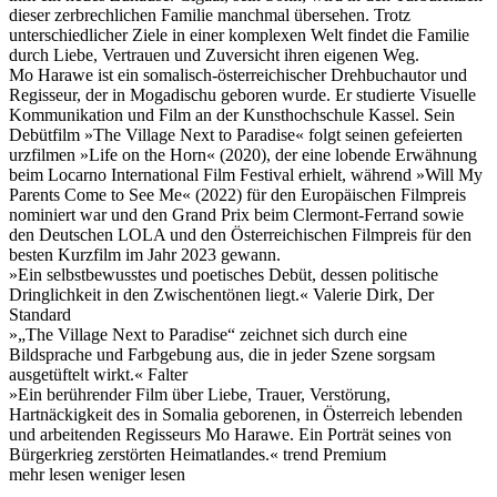
dieser zerbrechlichen Familie manchmal übersehen. Trotz
unterschiedlicher Ziele in einer komplexen Welt findet die Familie
durch Liebe, Vertrauen und Zuversicht ihren eigenen Weg.
Mo Harawe ist ein somalisch-österreichischer Drehbuchautor und
Regisseur, der in Mogadischu geboren wurde. Er studierte Visuelle
Kommunikation und Film an der Kunsthochschule Kassel. Sein
Debütfilm »The Village Next to Paradise« folgt seinen gefeierten
urzfilmen »Life on the Horn« (2020), der eine lobende Erwähnung
beim Locarno International Film Festival erhielt, während »Will My
Parents Come to See Me« (2022) für den Europäischen Filmpreis
nominiert war und den Grand Prix beim Clermont-Ferrand sowie
den Deutschen LOLA und den Österreichischen Filmpreis für den
besten Kurzfilm im Jahr 2023 gewann.
»Ein selbstbewusstes und poetisches Debüt, dessen politische
Dringlichkeit in den Zwischentönen liegt.« Valerie Dirk, Der
Standard
»„The Village Next to Paradise“ zeichnet sich durch eine
Bildsprache und Farbgebung aus, die in jeder Szene sorgsam
ausgetüftelt wirkt.« Falter
»Ein berührender Film über Liebe, Trauer, Verstörung,
Hartnäckigkeit des in Somalia geborenen, in Österreich lebenden
und arbeitenden Regisseurs Mo Harawe. Ein Porträt seines von
Bürgerkrieg zerstörten Heimatlandes.« trend Premium
mehr lesen
weniger lesen