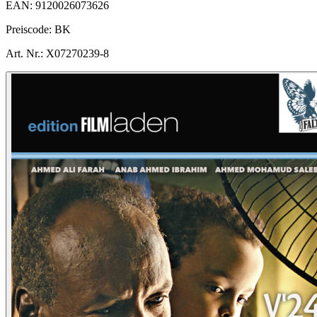
EAN:
9120026073626
Preiscode:
BK
Art. Nr.:
X07270239-8