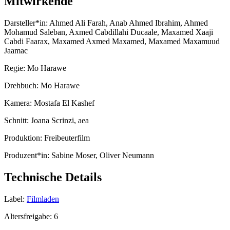
Mitwirkende
Darsteller*in:
Ahmed Ali Farah, Anab Ahmed Ibrahim, Ahmed
Mohamud Saleban, Axmed Cabdillahi Ducaale, Maxamed Xaaji
Cabdi Faarax, Maxamed Axmed Maxamed, Maxamed Maxamuud
Jaamac
Regie:
Mo Harawe
Drehbuch:
Mo Harawe
Kamera:
Mostafa El Kashef
Schnitt:
Joana Scrinzi, aea
Produktion:
Freibeuterfilm
Produzent*in:
Sabine Moser, Oliver Neumann
Technische Details
Label:
Filmladen
Altersfreigabe:
6