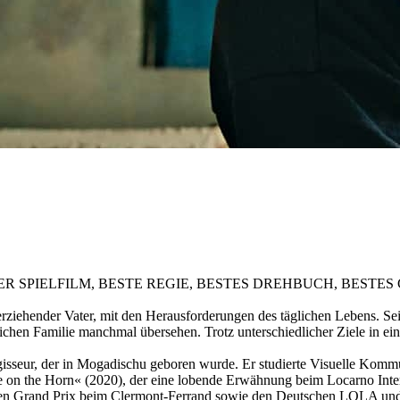
5 für BESTER SPIELFILM, BESTE REGIE, BESTES DREHBUCH, BES
rziehender Vater, mit den Herausforderungen des täglichen Lebens. Se
ichen Familie manchmal übersehen. Trotz unterschiedlicher Ziele in ei
isseur, der in Mogadischu geboren wurde. Er studierte Visuelle Komm
ife on the Horn« (2020), der eine lobende Erwähnung beim Locarno Inte
en Grand Prix beim Clermont-Ferrand sowie den Deutschen LOLA und d