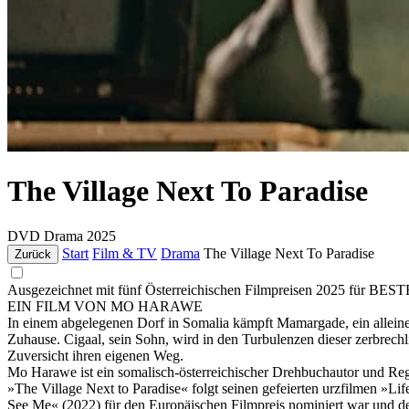
The Village Next To Paradise
DVD
Drama
2025
Start
Film & TV
Drama
The Village Next To Paradise
Zurück
Ausgezeichnet mit fünf Österreichischen Filmpreisen 202
EIN FILM VON MO HARAWE
In einem abgelegenen Dorf in Somalia kämpft Mamargade, ein alleine
Zuhause. Cigaal, sein Sohn, wird in den Turbulenzen dieser zerbrechl
Zuversicht ihren eigenen Weg.
Mo Harawe ist ein somalisch-österreichischer Drehbuchautor und Reg
»The Village Next to Paradise« folgt seinen gefeierten urzfilmen »L
See Me« (2022) für den Europäischen Filmpreis nominiert war und d