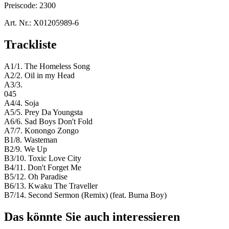
Preiscode:
2300
Art. Nr.:
X01205989-6
Trackliste
A1/1. The Homeless Song
A2/2. Oil in my Head
A3/3.
045
A4/4. Soja
A5/5. Prey Da Youngsta
A6/6. Sad Boys Don't Fold
A7/7. Konongo Zongo
B1/8. Wasteman
B2/9. We Up
B3/10. Toxic Love City
B4/11. Don't Forget Me
B5/12. Oh Paradise
B6/13. Kwaku The Traveller
B7/14. Second Sermon (Remix) (feat. Burna Boy)
Das könnte Sie auch interessieren