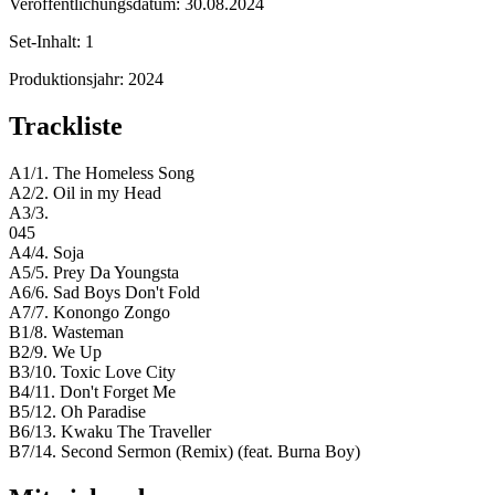
Veröffentlichungsdatum:
30.08.2024
Set-Inhalt:
1
Produktionsjahr:
2024
Trackliste
A1/1. The Homeless Song
A2/2. Oil in my Head
A3/3.
045
A4/4. Soja
A5/5. Prey Da Youngsta
A6/6. Sad Boys Don't Fold
A7/7. Konongo Zongo
B1/8. Wasteman
B2/9. We Up
B3/10. Toxic Love City
B4/11. Don't Forget Me
B5/12. Oh Paradise
B6/13. Kwaku The Traveller
B7/14. Second Sermon (Remix) (feat. Burna Boy)