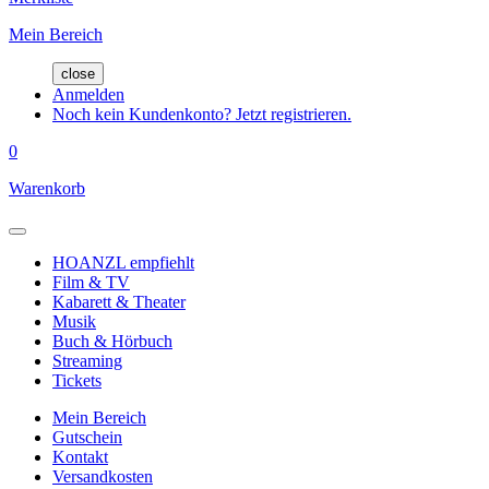
Mein Bereich
close
Anmelden
Noch kein Kundenkonto? Jetzt registrieren.
0
Warenkorb
HOANZL empfiehlt
Film & TV
Kabarett & Theater
Musik
Buch & Hörbuch
Streaming
Tickets
Mein Bereich
Gutschein
Kontakt
Versandkosten