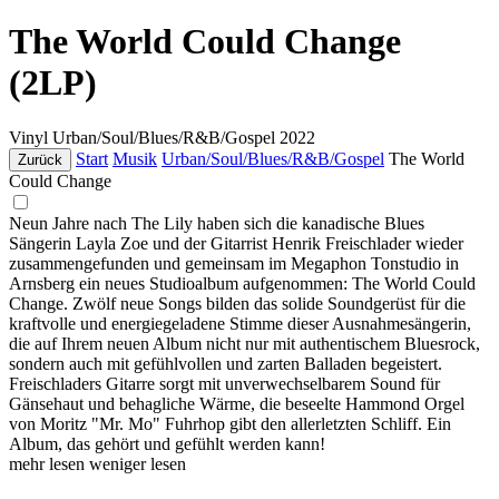
The World Could Change
(2LP)
Vinyl
Urban/Soul/Blues/R&B/Gospel
2022
Start
Musik
Urban/Soul/Blues/R&B/Gospel
The World
Zurück
Could Change
Neun Jahre nach The Lily haben sich die kanadische Blues
Sängerin Layla Zoe und der Gitarrist Henrik Freischlader wieder
zusammengefunden und gemeinsam im Megaphon Tonstudio in
Arnsberg ein neues Studioalbum aufgenommen: The World Could
Change. Zwölf neue Songs bilden das solide Soundgerüst für die
kraftvolle und energiegeladene Stimme dieser Ausnahmesängerin,
die auf Ihrem neuen Album nicht nur mit authentischem Bluesrock,
sondern auch mit gefühlvollen und zarten Balladen begeistert.
Freischladers Gitarre sorgt mit unverwechselbarem Sound für
Gänsehaut und behagliche Wärme, die beseelte Hammond Orgel
von Moritz "Mr. Mo" Fuhrhop gibt den allerletzten Schliff. Ein
Album, das gehört und gefühlt werden kann!
mehr lesen
weniger lesen