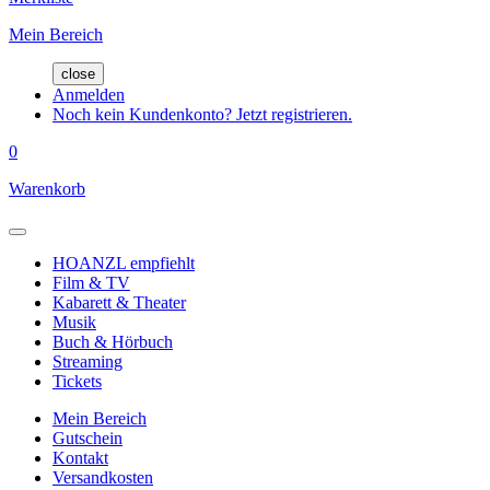
Mein Bereich
close
Anmelden
Noch kein Kundenkonto? Jetzt registrieren.
0
Warenkorb
HOANZL empfiehlt
Film & TV
Kabarett & Theater
Musik
Buch & Hörbuch
Streaming
Tickets
Mein Bereich
Gutschein
Kontakt
Versandkosten