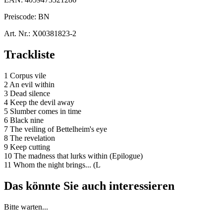
Preiscode:
BN
Art. Nr.:
X00381823-2
Trackliste
1 Corpus vile
2 An evil within
3 Dead silence
4 Keep the devil away
5 Slumber comes in time
6 Black nine
7 The veiling of Bettelheim's eye
8 The revelation
9 Keep cutting
10 The madness that lurks within (Epilogue)
11 Whom the night brings... (L
Das könnte Sie auch interessieren
Bitte warten...