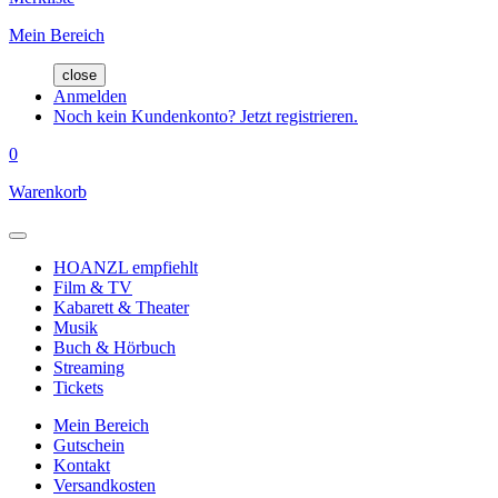
Mein Bereich
close
Anmelden
Noch kein Kundenkonto? Jetzt registrieren.
0
Warenkorb
HOANZL empfiehlt
Film & TV
Kabarett & Theater
Musik
Buch & Hörbuch
Streaming
Tickets
Mein Bereich
Gutschein
Kontakt
Versandkosten