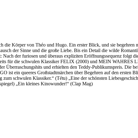
sich die Körper von Théo und Hugo. Ein erster Blick, und sie begehren
en Rausch der Sinne und die große Liebe. Bis ein Detail die wilde R
t: Nach der furiosen und überaus expliziten Eröffnungssequenz folgt d
ie bereits für die schwulen Klassiker FELIX (2000) und MEIN WAH
er Überraschungshits und erhielten den Teddy-Publikumspreis. Die 
GO ist ein queeres Großstadtmärchen über Begehren auf den ersten B
zum schwulen Klassiker.“ (Tétu) „Eine der schönsten Liebesgeschichte
esspiegel) „Ein kleines Kinowunder!“ (Clap Mag)