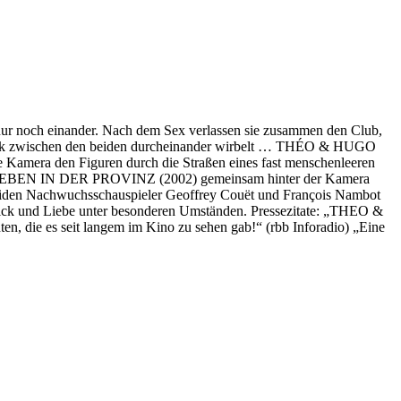
 nur noch einander. Nach dem Sex verlassen sie zusammen den Club,
omantik zwischen den beiden durcheinander wirbelt … THÉO & HUGO
ie Kamera den Figuren durch die Straßen eines fast menschenleeren
RES LEBEN IN DER PROVINZ (2002) gemeinsam hinter der Kamera
beiden Nachwuchsschauspieler Geoffrey Couët und François Nambot
lick und Liebe unter besonderen Umständen. Pressezitate: „THEO &
n, die es seit langem im Kino zu sehen gab!“ (rbb Inforadio) „Eine