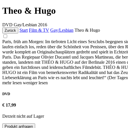
Theo & Hugo
DVD
Gay/Lesbian
2016
Start
Film & TV
Gay/Lesbian
Theo & Hugo
Zurück
Paris, früh am Morgen: Im tiefroten Licht eines Sexclubs begegnen 
laufen einfach los, reden über die Schönheit von Penissen, über d
wurde komplett an Originalschauplätzen gedreht und spielt in Echtzei
Paris. Das Regiepaar Olivier Ducastel und Jacques Martineau, d
standen, landeten mit THÉO & HUGO auf der Berlinale 2016 einen d
geben ein furchtloses und leidenschaftliches Filmdebüt. THÉO & HU
HUGO ist ein Film von bemerkenswerter Radikalität und hat das Zeug 
Liebeserklärung an Paris wie es nachts lebt und leuchtet!“ (Der Tag
mehr lesen
weniger lesen
DVD
€ 17,99
Derzeit nicht auf Lager
Produkt anfragen