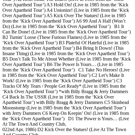
Over Apartheid Tour’) A3 Hold On! (Live in 1985 from the ‘Kick
Over Apartheid Tour’) A4 Unionize! (Live in 1985 from the ‘Kick
Over Apartheid Tour’) A5 Kick Over The Statues! (Live in 1985
from the ‘Kick Over Apartheid Tour’) A6 99 And A Half (Won’t
Do) (Live in 1985 from the ‘Kick Over Apartheid Tour’) B1 It
Can Be Done! (Live in 1985 from the ‘Kick Over Apartheid Tour’)
B2 Turnin’ Loose (These Furious Flames) (Live in 1985 from the
‘Kick Over Apartheid Tour’) B3 Plateful Of Hateful (Live in 1985
from the ‘Kick Over Apartheid Tour’) B4 Bring It Down! (This
Insane Thing) (Live in 1985 from the ‘Kick Over Apartheid Tour’)
B5 Don’t Talk To Me About Whether (Live in 1985 from the ‘Kick
Over Apartheid Tour’) B6 The Power Is Yours… (Live in 1985
from the ‘Kick Over Apartheid Tour’) C1 Take No Heroes! (Live
in 1985 from the ‘Kick Over Apartheid Tour’) C2 Let’s Make It
Work! (Live in 1985 from the ‘Kick Over Apartheid Tour’) C3
Tracks Of My Tears / People Get Ready* (Live in 1985 from the
‘Kick Over Apartheid Tour’) *with Billy Bragg & Jerry Dammers
C4 Back In The USSR (Live in 1985 from the ‘Kick Over
Apartheid Tour’) with Billy Bragg & Jerry Dammers C5 Skinhead
Moonstomp (Live in 1985 from the ‘Kick Over Apartheid Tour’)
with Jerry Dammers C6 Keep On Keepin’ On! (Live in 1985 from
the ‘Kick Over Apartheid Tour’) D1 The Power is Yours… (Live
At The Town And Country Club,
022nd Apr, 1986) D2 Kick Over the Statues! (Live At The Town
And Country Club,