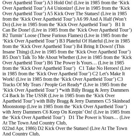
Over Apartheid Tour’) A3 Hold On! (Live in 1985 from the ‘Kick
Over Apartheid Tour’) A4 Unionize! (Live in 1985 from the ‘Kick
Over Apartheid Tour’) A5 Kick Over The Statues! (Live in 1985
from the ‘Kick Over Apartheid Tour’) A6 99 And A Half (Won’t
Do) (Live in 1985 from the ‘Kick Over Apartheid Tour’) B1 It
Can Be Done! (Live in 1985 from the ‘Kick Over Apartheid Tour’)
B2 Turnin’ Loose (These Furious Flames) (Live in 1985 from the
‘Kick Over Apartheid Tour’) B3 Plateful Of Hateful (Live in 1985
from the ‘Kick Over Apartheid Tour’) B4 Bring It Down! (This
Insane Thing) (Live in 1985 from the ‘Kick Over Apartheid Tour’)
B5 Don’t Talk To Me About Whether (Live in 1985 from the ‘Kick
Over Apartheid Tour’) B6 The Power Is Yours… (Live in 1985
from the ‘Kick Over Apartheid Tour’) C1 Take No Heroes! (Live
in 1985 from the ‘Kick Over Apartheid Tour’) C2 Let’s Make It
Work! (Live in 1985 from the ‘Kick Over Apartheid Tour’) C3
Tracks Of My Tears / People Get Ready* (Live in 1985 from the
‘Kick Over Apartheid Tour’) *with Billy Bragg & Jerry Dammers
C4 Back In The USSR (Live in 1985 from the ‘Kick Over
Apartheid Tour’) with Billy Bragg & Jerry Dammers C5 Skinhead
Moonstomp (Live in 1985 from the ‘Kick Over Apartheid Tour’)
with Jerry Dammers C6 Keep On Keepin’ On! (Live in 1985 from
the ‘Kick Over Apartheid Tour’) D1 The Power is Yours… (Live
At The Town And Country Club,
022nd Apr, 1986) D2 Kick Over the Statues! (Live At The Town
And Country Club,