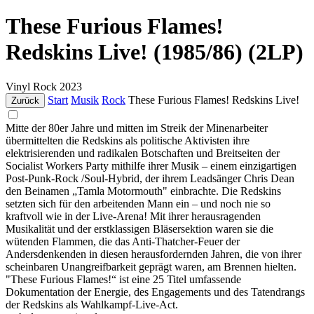
These Furious Flames!
Redskins Live! (1985/86) (2LP)
Vinyl
Rock
2023
Start
Musik
Rock
These Furious Flames! Redskins Live!
Zurück
Mitte der 80er Jahre und mitten im Streik der Minenarbeiter
übermittelten die Redskins als politische Aktivisten ihre
elektrisierenden und radikalen Botschaften und Breitseiten der
Socialist Workers Party mithilfe ihrer Musik – einem einzigartigen
Post-Punk-Rock /Soul-Hybrid, der ihrem Leadsänger Chris Dean
den Beinamen „Tamla Motormouth" einbrachte. Die Redskins
setzten sich für den arbeitenden Mann ein – und noch nie so
kraftvoll wie in der Live-Arena! Mit ihrer herausragenden
Musikalität und der erstklassigen Bläsersektion waren sie die
wütenden Flammen, die das Anti-Thatcher-Feuer der
Andersdenkenden in diesen herausfordernden Jahren, die von ihrer
scheinbaren Unangreifbarkeit geprägt waren, am Brennen hielten.
"These Furious Flames!“ ist eine 25 Titel umfassende
Dokumentation der Energie, des Engagements und des Tatendrangs
der Redskins als Wahlkampf-Live-Act.