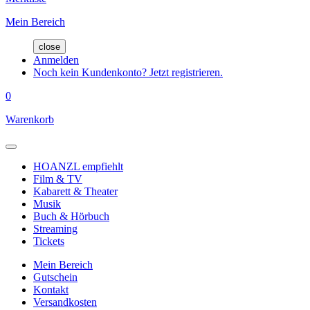
Mein Bereich
close
Anmelden
Noch kein Kundenkonto? Jetzt registrieren.
0
Warenkorb
HOANZL empfiehlt
Film & TV
Kabarett & Theater
Musik
Buch & Hörbuch
Streaming
Tickets
Mein Bereich
Gutschein
Kontakt
Versandkosten