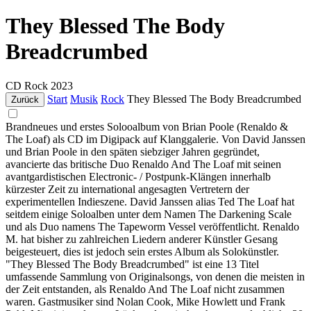
They Blessed The Body
Breadcrumbed
CD
Rock
2023
Start
Musik
Rock
They Blessed The Body Breadcrumbed
Zurück
Brandneues und erstes Solooalbum von Brian Poole (Renaldo &
The Loaf) als CD im Digipack auf Klanggalerie. Von David Janssen
und Brian Poole in den späten siebziger Jahren gegründet,
avancierte das britische Duo Renaldo And The Loaf mit seinen
avantgardistischen Electronic- / Postpunk-Klängen innerhalb
kürzester Zeit zu international angesagten Vertretern der
experimentellen Indieszene. David Janssen alias Ted The Loaf hat
seitdem einige Soloalben unter dem Namen The Darkening Scale
und als Duo namens The Tapeworm Vessel veröffentlicht. Renaldo
M. hat bisher zu zahlreichen Liedern anderer Künstler Gesang
beigesteuert, dies ist jedoch sein erstes Album als Solokünstler.
"They Blessed The Body Breadcrumbed" ist eine 13 Titel
umfassende Sammlung von Originalsongs, von denen die meisten in
der Zeit entstanden, als Renaldo And The Loaf nicht zusammen
waren. Gastmusiker sind Nolan Cook, Mike Howlett und Frank