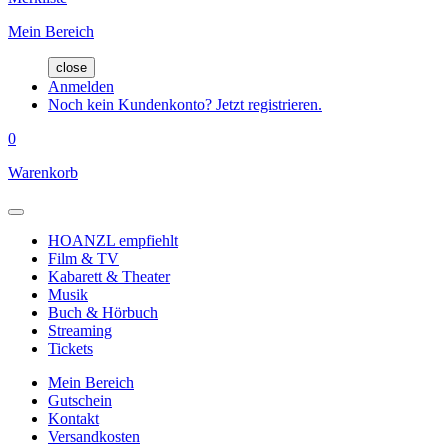
Mein Bereich
close
Anmelden
Noch kein Kundenkonto? Jetzt registrieren.
0
Warenkorb
HOANZL empfiehlt
Film & TV
Kabarett & Theater
Musik
Buch & Hörbuch
Streaming
Tickets
Mein Bereich
Gutschein
Kontakt
Versandkosten