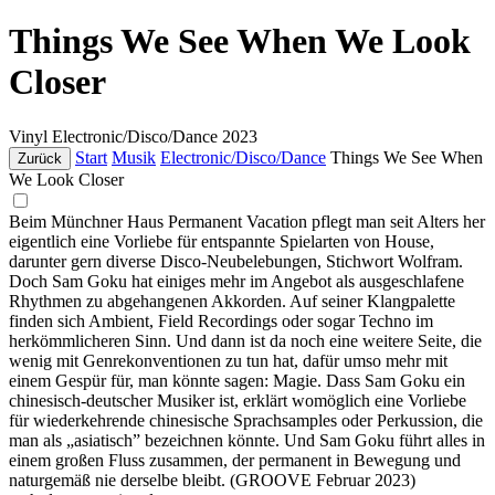
Things We See When We Look
Closer
Vinyl
Electronic/Disco/Dance
2023
Start
Musik
Electronic/Disco/Dance
Things We See When
Zurück
We Look Closer
Beim Münchner Haus Permanent Vacation pflegt man seit Alters her
eigentlich eine Vorliebe für entspannte Spielarten von House,
darunter gern diverse Disco-Neubelebungen, Stichwort Wolfram.
Doch Sam Goku hat einiges mehr im Angebot als ausgeschlafene
Rhythmen zu abgehangenen Akkorden. Auf seiner Klangpalette
finden sich Ambient, Field Recordings oder sogar Techno im
herkömmlicheren Sinn. Und dann ist da noch eine weitere Seite, die
wenig mit Genrekonventionen zu tun hat, dafür umso mehr mit
einem Gespür für, man könnte sagen: Magie. Dass Sam Goku ein
chinesisch-deutscher Musiker ist, erklärt womöglich eine Vorliebe
für wiederkehrende chinesische Sprachsamples oder Perkussion, die
man als „asiatisch” bezeichnen könnte. Und Sam Goku führt alles in
einem großen Fluss zusammen, der permanent in Bewegung und
naturgemäß nie derselbe bleibt. (GROOVE Februar 2023)