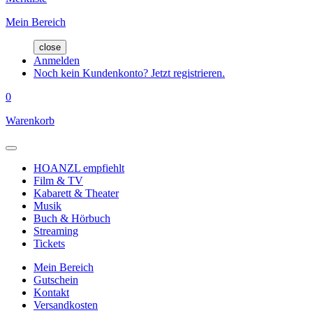
Mein Bereich
close
Anmelden
Noch kein Kundenkonto? Jetzt registrieren.
0
Warenkorb
HOANZL empfiehlt
Film & TV
Kabarett & Theater
Musik
Buch & Hörbuch
Streaming
Tickets
Mein Bereich
Gutschein
Kontakt
Versandkosten