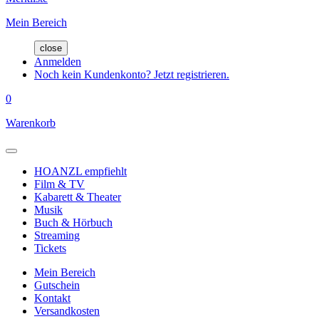
Mein Bereich
close
Anmelden
Noch kein Kundenkonto? Jetzt registrieren.
0
Warenkorb
HOANZL empfiehlt
Film & TV
Kabarett & Theater
Musik
Buch & Hörbuch
Streaming
Tickets
Mein Bereich
Gutschein
Kontakt
Versandkosten