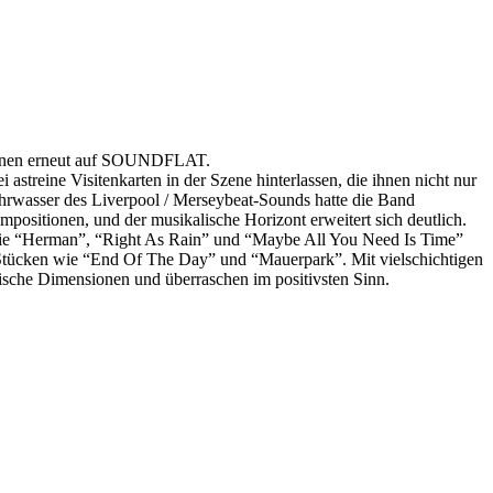
cheinen erneut auf SOUNDFLAT.
treine Visitenkarten in der Szene hinterlassen, die ihnen nicht nur
ahrwasser des Liverpool / Merseybeat-Sounds hatte die Band
positionen, und der musikalische Horizont erweitert sich deutlich.
wie “Herman”, “Right As Rain” und “Maybe All You Need Is Time”
Stücken wie “End Of The Day” und “Mauerpark”. Mit vielschichtigen
che Dimensionen und überraschen im positivsten Sinn.