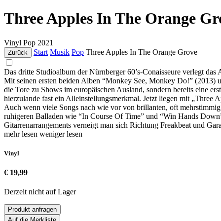
Three Apples In The Orange Gr
Vinyl
Pop
2021
Start
Musik
Pop
Three Apples In The Orange Grove
Zurück
Das dritte Studioalbum der Nürnberger 60’s-Conaisseure verlegt da
Mit seinen ersten beiden Alben “Monkey See, Monkey Do!” (2013) und 
die Tore zu Shows im europäischen Ausland, sondern bereits eine ers
hierzulande fast ein Alleinstellungsmerkmal. Jetzt liegen mit „Thre
Auch wenn viele Songs nach wie vor von brillanten, oft mehrstimm
ruhigeren Balladen wie “In Course Of Time” und “Win Hands Down”,
Gitarrenarrangements verneigt man sich Richtung Freakbeat und Ga
mehr lesen
weniger lesen
Vinyl
€ 19,99
Derzeit nicht auf Lager
Produkt anfragen
Auf die Merkliste