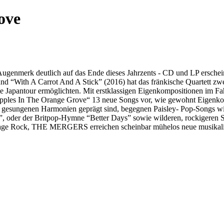
ove
s Augenmerk deutlich auf das Ende dieses Jahrzents - CD und LP ers
“With A Carrot And A Stick” (2016) hat das fränkische Quartett zwei as
te Japantour ermöglichten. Mit erstklassigen Eigenkompositionen im F
e Apples In The Orange Grove“ 13 neue Songs vor, wie gewohnt Eigenkom
ig gesungenen Harmonien geprägt sind, begegnen Paisley- Pop-Songs 
 oder der Britpop-Hymne “Better Days” sowie wilderen, rockigeren 
rage Rock, THE MERGERS erreichen scheinbar mühelos neue musikalis