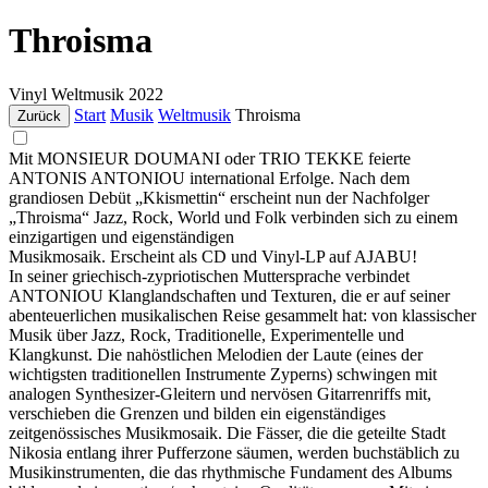
Throisma
Vinyl
Weltmusik
2022
Start
Musik
Weltmusik
Throisma
Zurück
Mit MONSIEUR DOUMANI oder TRIO TEKKE feierte
ANTONIS ANTONIOU international Erfolge. Nach dem
grandiosen Debüt „Kkismettin“ erscheint nun der Nachfolger
„Throisma“ Jazz, Rock, World und Folk verbinden sich zu einem
einzigartigen und eigenständigen
Musikmosaik. Erscheint als CD und Vinyl-LP auf AJABU!
In seiner griechisch-zypriotischen Muttersprache verbindet
ANTONIOU Klanglandschaften und Texturen, die er auf seiner
abenteuerlichen musikalischen Reise gesammelt hat: von klassischer
Musik über Jazz, Rock, Traditionelle, Experimentelle und
Klangkunst. Die nahöstlichen Melodien der Laute (eines der
wichtigsten traditionellen Instrumente Zyperns) schwingen mit
analogen Synthesizer-Gleitern und nervösen Gitarrenriffs mit,
verschieben die Grenzen und bilden ein eigenständiges
zeitgenössisches Musikmosaik. Die Fässer, die die geteilte Stadt
Nikosia entlang ihrer Pufferzone säumen, werden buchstäblich zu
Musikinstrumenten, die das rhythmische Fundament des Albums