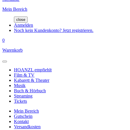
Mein Bereich
close
Anmelden
Noch kein Kundenkonto? Jetzt registrieren.
0
Warenkorb
HOANZL empfiehlt
Film & TV
Kabarett & Theater
Musik
Buch & Hörbuch
Streaming
Tickets
Mein Bereich
Gutschein
Kontakt
Versandkosten