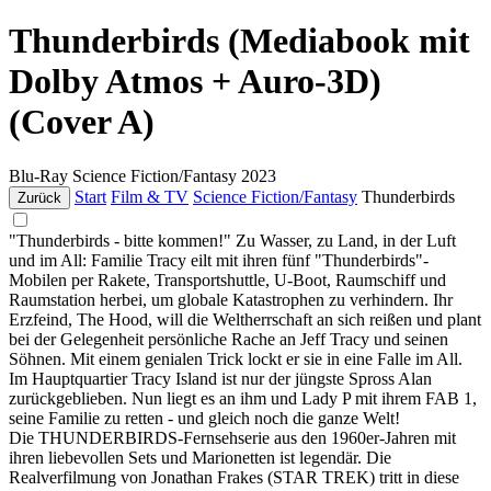
Thunderbirds (Mediabook mit
Dolby Atmos + Auro-3D)
(Cover A)
Blu-Ray
Science Fiction/Fantasy
2023
Start
Film & TV
Science Fiction/Fantasy
Thunderbirds
Zurück
"Thunderbirds - bitte kommen!" Zu Wasser, zu Land, in der Luft
und im All: Familie Tracy eilt mit ihren fünf "Thunderbirds"-
Mobilen per Rakete, Transportshuttle, U-Boot, Raumschiff und
Raumstation herbei, um globale Katastrophen zu verhindern. Ihr
Erzfeind, The Hood, will die Weltherrschaft an sich reißen und plant
bei der Gelegenheit persönliche Rache an Jeff Tracy und seinen
Söhnen. Mit einem genialen Trick lockt er sie in eine Falle im All.
Im Hauptquartier Tracy Island ist nur der jüngste Spross Alan
zurückgeblieben. Nun liegt es an ihm und Lady P mit ihrem FAB 1,
seine Familie zu retten - und gleich noch die ganze Welt!
Die THUNDERBIRDS-Fernsehserie aus den 1960er-Jahren mit
ihren liebevollen Sets und Marionetten ist legendär. Die
Realverfilmung von Jonathan Frakes (STAR TREK) tritt in diese