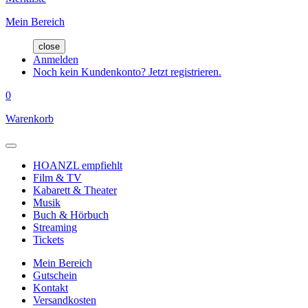
Mein Bereich
close
Anmelden
Noch kein Kundenkonto? Jetzt registrieren.
0
Warenkorb
HOANZL empfiehlt
Film & TV
Kabarett & Theater
Musik
Buch & Hörbuch
Streaming
Tickets
Mein Bereich
Gutschein
Kontakt
Versandkosten