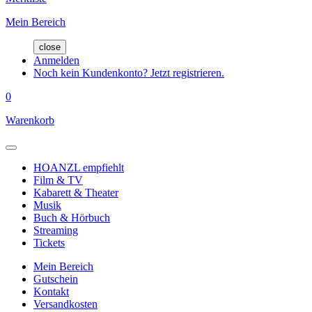
Mein Bereich
close
Anmelden
Noch kein Kundenkonto? Jetzt registrieren.
0
Warenkorb
HOANZL empfiehlt
Film & TV
Kabarett & Theater
Musik
Buch & Hörbuch
Streaming
Tickets
Mein Bereich
Gutschein
Kontakt
Versandkosten