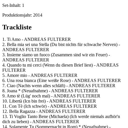
Set-Inhalt:
1
Produktionsjahr:
2014
Trackliste
1. Ti Amo - ANDREAS FULTERER
2. Bella mia sei una Stella (Du bist nichts für schwache Nerven) -
ANDREAS FULTERER
3. Insieme siamo un fuoco (Zusammen sind wir ein Feuer) -
ANDREAS FULTERER
4. Quando tu mi cerci (Wenn du diesen Brief liest) - ANDREAS
FULTERER
5. Amore mio - ANDREAS FULTERER
6. Una rosa bianca (Eine weiße Rose) - ANDREAS FULTERER
7. Ciao (Nachts wenn alles schläft) - ANDREAS FULTERER
8. Joana * (Neuafnahme) - ANDREAS FULTERER
9. Amo tè (Lüg' noch mal) - ANDREAS FULTERER
10. Libertà (Icn bin frei) - ANDREAS FULTERER
11. Con Tè (Ich schwör) - ANDREAS FULTERER
12. Bella Ragazza - ANDREAS FULTERER
13. Ti Voglio Tanto Bene (Michaela) (Ich werde niemals aufhör'n
dich zu lieben) - ANDREAS FULTERER
14. Solamente Tu (Sommernacht in Rom) * (Neuafnahme) -