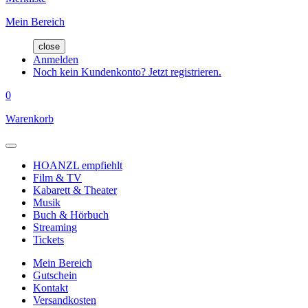
Mein Bereich
close
Anmelden
Noch kein Kundenkonto? Jetzt registrieren.
0
Warenkorb
HOANZL empfiehlt
Film & TV
Kabarett & Theater
Musik
Buch & Hörbuch
Streaming
Tickets
Mein Bereich
Gutschein
Kontakt
Versandkosten