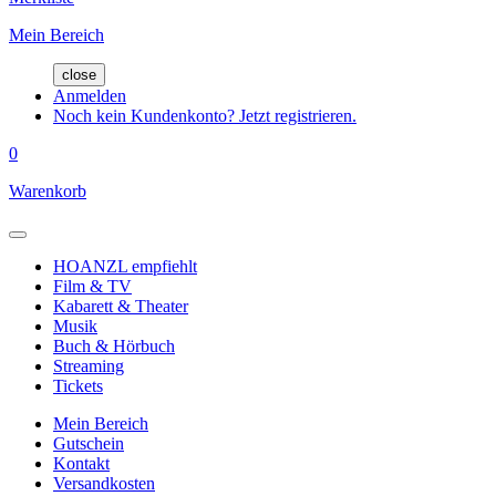
Mein Bereich
close
Anmelden
Noch kein Kundenkonto? Jetzt registrieren.
0
Warenkorb
HOANZL empfiehlt
Film & TV
Kabarett & Theater
Musik
Buch & Hörbuch
Streaming
Tickets
Mein Bereich
Gutschein
Kontakt
Versandkosten