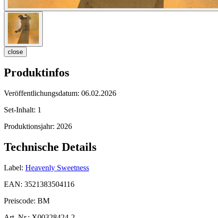
close
Produktinfos
Veröffentlichungsdatum:
06.02.2026
Set-Inhalt:
1
Produktionsjahr:
2026
Technische Details
Label:
Heavenly Sweetness
EAN:
3521383504116
Preiscode:
BM
Art. Nr.:
X00328424-2