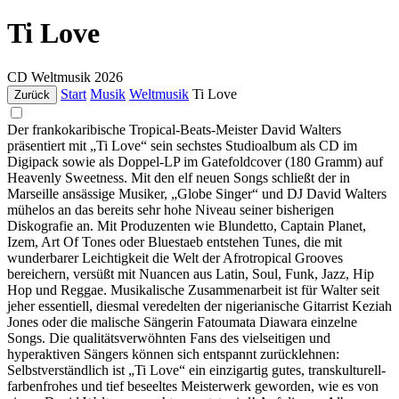
Ti Love
CD
Weltmusik
2026
Start
Musik
Weltmusik
Ti Love
Zurück
Der frankokaribische Tropical-Beats-Meister David Walters
präsentiert mit „Ti Love“ sein sechstes Studioalbum als CD im
Digipack sowie als Doppel-LP im Gatefoldcover (180 Gramm) auf
Heavenly Sweetness. Mit den elf neuen Songs schließt der in
Marseille ansässige Musiker, „Globe Singer“ und DJ David Walters
mühelos an das bereits sehr hohe Niveau seiner bisherigen
Diskografie an. Mit Produzenten wie Blundetto, Captain Planet,
Izem, Art Of Tones oder Bluestaeb entstehen Tunes, die mit
wunderbarer Leichtigkeit die Welt der Afrotropical Grooves
bereichern, versüßt mit Nuancen aus Latin, Soul, Funk, Jazz, Hip
Hop und Reggae. Musikalische Zusammenarbeit ist für Walter seit
jeher essentiell, diesmal veredelten der nigerianische Gitarrist Keziah
Jones oder die malische Sängerin Fatoumata Diawara einzelne
Songs. Die qualitätsverwöhnten Fans des vielseitigen und
hyperaktiven Sängers können sich entspannt zurücklehnen:
Selbstverständlich ist „Ti Love“ ein einzigartig gutes, transkulturell-
farbenfrohes und tief beseeltes Meisterwerk geworden, wie es von