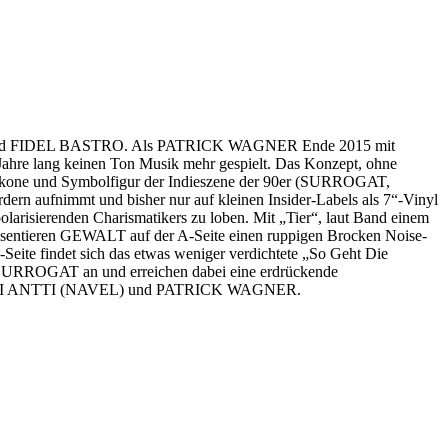
AR und FIDEL BASTRO. Als PATRICK WAGNER Ende 2015 mit
 lang keinen Ton Musik mehr gespielt. Das Konzept, ohne
s Ikone und Symbolfigur der Indieszene der 90er (SURROGAT,
rn aufnimmt und bisher nur auf kleinen Insider-Labels als 7“-Vinyl
larisierenden Charismatikers zu loben. Mit „Tier“, laut Band einem
äsentieren GEWALT auf der A-Seite einen ruppigen Brocken Noise-
ndet sich das etwas weniger verdichtete „So Geht Die
n SURROGAT an und erreichen dabei eine erdrückende
 von JARI ANTTI (NAVEL) und PATRICK WAGNER.