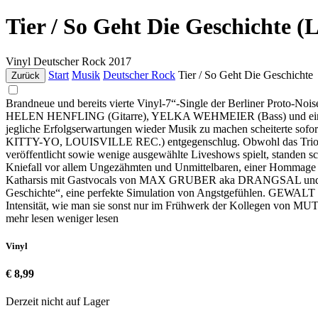
Tier / So Geht Die Geschichte (
Vinyl
Deutscher Rock
2017
Start
Musik
Deutscher Rock
Tier / So Geht Die Geschichte
Zurück
Brandneue und bereits vierte Vinyl-7“-Single der Berliner 
HELEN HENFLING (Gitarre), YELKA WEHMEIER (Bass) und einer DM
jegliche Erfolgserwartungen wieder Musik zu machen scheiterte so
KITTY-YO, LOUISVILLE REC.) entgegenschlug. Obwohl das Trio seine 
veröffentlicht sowie wenige ausgewählte Liveshows spielt, standen s
Kniefall vor allem Ungezähmten und Unmittelbaren, einer Hommage 
Katharsis mit Gastvocals von MAX GRUBER aka DRANGSAL und 
Geschichte“, eine perfekte Simulation von Angstgefühlen. GEWALT 
Intensität, wie man sie sonst nur im Frühwerk der Kollegen von
mehr lesen
weniger lesen
Vinyl
€ 8,99
Derzeit nicht auf Lager