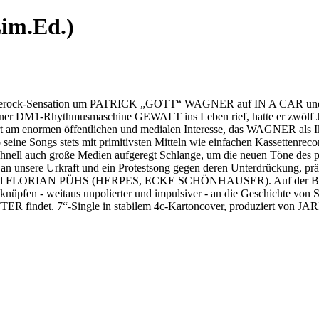
Lim.Ed.)
Proto-Noiserock-Sensation um PATRICK „GOTT“ WAGNER auf IN A C
1-Rhythmusmaschine GEWALT ins Leben rief, hatte er zwölf Jahre
fort am enormen öffentlichen und medialen Interesse, das WAGNER al
Songs stets mit primitivsten Mitteln wie einfachen Kassettenrecorde
chnell auch große Medien aufgeregt Schlange, um die neuen Töne des po
an unsere Urkraft und ein Protestsong gegen deren Unterdrückung, pr
FLORIAN PÜHS (HERPES, ECKE SCHÖNHAUSER). Auf der B-Seite fi
knüpfen - weitaus unpolierter und impulsiver - an die Geschichte vo
 MUTTER findet. 7“-Single in stabilem 4c-Kartoncover, produziert