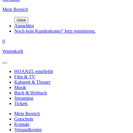
Mein Bereich
close
Anmelden
Noch kein Kundenkonto? Jetzt registrieren.
0
Warenkorb
HOANZL empfiehlt
Film & TV
Kabarett & Theater
Musik
Buch & Hörbuch
Streaming
Tickets
Mein Bereich
Gutschein
Kontakt
Versandkosten