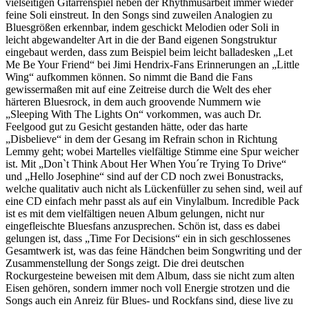
vielseitigen Gitarrenspiel neben der Rhythmusarbeit immer wieder
feine Soli einstreut. In den Songs sind zuweilen Analogien zu
Bluesgrößen erkennbar, indem geschickt Melodien oder Soli in
leicht abgewandelter Art in die der Band eigenen Songstruktur
eingebaut werden, dass zum Beispiel beim leicht balladesken „Let
Me Be Your Friend“ bei Jimi Hendrix-Fans Erinnerungen an „Little
Wing“ aufkommen können. So nimmt die Band die Fans
gewissermaßen mit auf eine Zeitreise durch die Welt des eher
härteren Bluesrock, in dem auch groovende Nummern wie
„Sleeping With The Lights On“ vorkommen, was auch Dr.
Feelgood gut zu Gesicht gestanden hätte, oder das harte
„Disbelieve“ in dem der Gesang im Refrain schon in Richtung
Lemmy geht; wobei Martelles vielfältige Stimme eine Spur weicher
ist. Mit „Don`t Think About Her When You´re Trying To Drive“
und „Hello Josephine“ sind auf der CD noch zwei Bonustracks,
welche qualitativ auch nicht als Lückenfüller zu sehen sind, weil auf
eine CD einfach mehr passt als auf ein Vinylalbum. Incredible Pack
ist es mit dem vielfältigen neuen Album gelungen, nicht nur
eingefleischte Bluesfans anzusprechen. Schön ist, dass es dabei
gelungen ist, dass „Time For Decisions“ ein in sich geschlossenes
Gesamtwerk ist, was das feine Händchen beim Songwriting und der
Zusammenstellung der Songs zeigt. Die drei deutschen
Rockurgesteine beweisen mit dem Album, dass sie nicht zum alten
Eisen gehören, sondern immer noch voll Energie strotzen und die
Songs auch ein Anreiz für Blues- und Rockfans sind, diese live zu