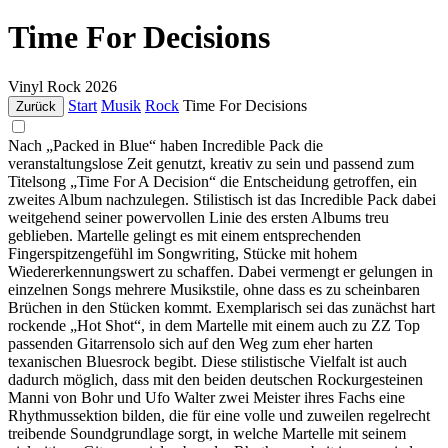
Time For Decisions
Vinyl
Rock
2026
Start
Musik
Rock
Time For Decisions
Zurück
Nach „Packed in Blue“ haben Incredible Pack die
veranstaltungslose Zeit genutzt, kreativ zu sein und passend zum
Titelsong „Time For A Decision“ die Entscheidung getroffen, ein
zweites Album nachzulegen. Stilistisch ist das Incredible Pack dabei
weitgehend seiner powervollen Linie des ersten Albums treu
geblieben. Martelle gelingt es mit einem entsprechenden
Fingerspitzengefühl im Songwriting, Stücke mit hohem
Wiedererkennungswert zu schaffen. Dabei vermengt er gelungen in
einzelnen Songs mehrere Musikstile, ohne dass es zu scheinbaren
Brüchen in den Stücken kommt. Exemplarisch sei das zunächst hart
rockende „Hot Shot“, in dem Martelle mit einem auch zu ZZ Top
passenden Gitarrensolo sich auf den Weg zum eher harten
texanischen Bluesrock begibt. Diese stilistische Vielfalt ist auch
dadurch möglich, dass mit den beiden deutschen Rockurgesteinen
Manni von Bohr und Ufo Walter zwei Meister ihres Fachs eine
Rhythmussektion bilden, die für eine volle und zuweilen regelrecht
treibende Soundgrundlage sorgt, in welche Martelle mit seinem