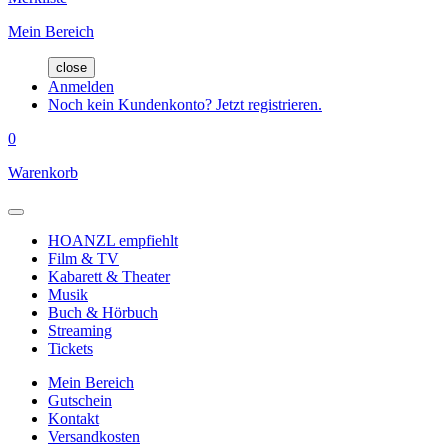
Mein Bereich
close
Anmelden
Noch kein Kundenkonto? Jetzt registrieren.
0
Warenkorb
HOANZL empfiehlt
Film & TV
Kabarett & Theater
Musik
Buch & Hörbuch
Streaming
Tickets
Mein Bereich
Gutschein
Kontakt
Versandkosten