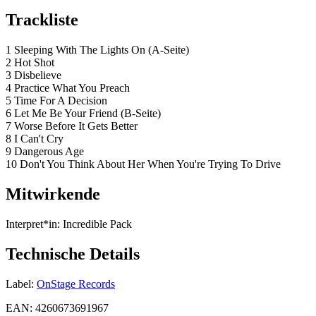
Trackliste
1 Sleeping With The Lights On (A-Seite)
2 Hot Shot
3 Disbelieve
4 Practice What You Preach
5 Time For A Decision
6 Let Me Be Your Friend (B-Seite)
7 Worse Before It Gets Better
8 I Can't Cry
9 Dangerous Age
10 Don't You Think About Her When You're Trying To Drive
Mitwirkende
Interpret*in:
Incredible Pack
Technische Details
Label:
OnStage Records
EAN:
4260673691967