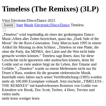
Timeless (The Remixes) (3LP)
Vinyl
Electronic/Disco/Dance
2023
Start
Musik
Electronic/Disco/Dance
Timeless
Zurück
„Timeless“ wird regelmäßig als eines der großartigsten Dance-
Music-Alben aller Zeiten bezeichnet, quasi das „Dark Side of the
Moon" für die Rave-Generation. Tony Marcus kam 1995 in einem
Artikel für Mixmag zu dem Schluss: „Timeless ist eine Platte, die
ohne die Party, das MDMA, den Lärm und die Wut nicht hätte
gemacht werden können." Timeless sagt Ihnen, dass Sie diese
Geschichte nicht ignorieren oder auslöschen können, denn für
Goldie und so viele andere birgt sie ihr Leben, ihre Träume und
Gefühle." „Timeless“ wurde zu einem Meilenstein nicht nur für
Drum’n’Bass, sondern für die gesamte elektronische Musik.
Innerhalb eines Jahres nach seiner Veröffentlichung (1995) wurden
mehr als 100.000 Exemplare verkauft. Jetzt erscheint „TIMELESS -
THE REMIXES“ mit handverlesenen Remixen von Goldie von
Künstlern wie Break, Doc Scott, Teebee, 4 Hero, Trevino und
vielen mehr.
mehr lesen
weniger lesen