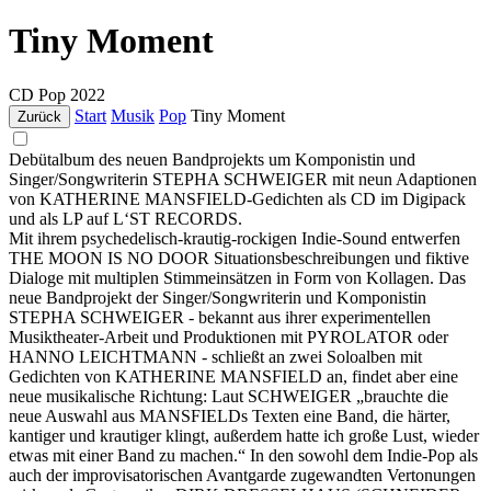
Tiny Moment
CD
Pop
2022
Start
Musik
Pop
Tiny Moment
Zurück
Debütalbum des neuen Bandprojekts um Komponistin und
Singer/Songwriterin STEPHA SCHWEIGER mit neun Adaptionen
von KATHERINE MANSFIELD-Gedichten als CD im Digipack
und als LP auf L‘ST RECORDS.
Mit ihrem psychedelisch-krautig-rockigen Indie-Sound entwerfen
THE MOON IS NO DOOR Situationsbeschreibungen und fiktive
Dialoge mit multiplen Stimmeinsätzen in Form von Kollagen. Das
neue Bandprojekt der Singer/Songwriterin und Komponistin
STEPHA SCHWEIGER - bekannt aus ihrer experimentellen
Musiktheater-Arbeit und Produktionen mit PYROLATOR oder
HANNO LEICHTMANN - schließt an zwei Soloalben mit
Gedichten von KATHERINE MANSFIELD an, findet aber eine
neue musikalische Richtung: Laut SCHWEIGER „brauchte die
neue Auswahl aus MANSFIELDs Texten eine Band, die härter,
kantiger und krautiger klingt, außerdem hatte ich große Lust, wieder
etwas mit einer Band zu machen.“ In den sowohl dem Indie-Pop als
auch der improvisatorischen Avantgarde zugewandten Vertonungen