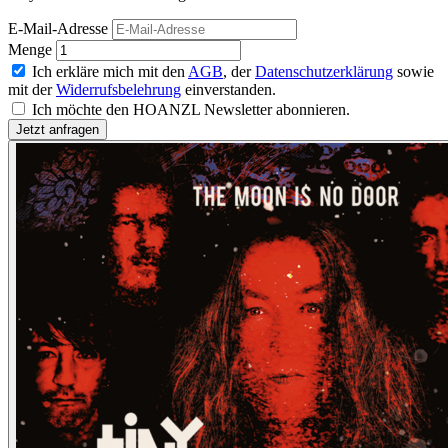
E-Mail-Adresse
Menge
Ich erkläre mich mit den
AGB
, der
Datenschutzerklärung
sowie
mit der
Widerrufsbelehrung
einverstanden.
Ich möchte den HOANZL Newsletter abonnieren.