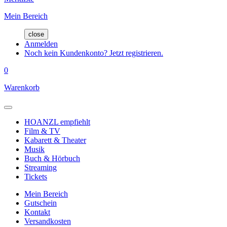
Mein Bereich
close
Anmelden
Noch kein Kundenkonto? Jetzt registrieren.
0
Warenkorb
HOANZL empfiehlt
Film & TV
Kabarett & Theater
Musik
Buch & Hörbuch
Streaming
Tickets
Mein Bereich
Gutschein
Kontakt
Versandkosten