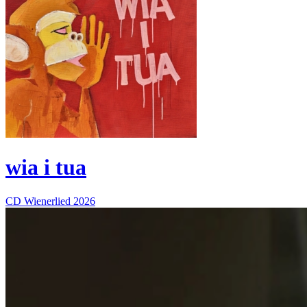
wia i tua
CD
Wienerlied
2026