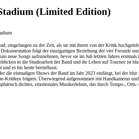
Stadium (Limited Edition)
tadium
and, eingefangen zu der Zeit, als sie mit ihrem von der Kritik hochgel
e Dokumentation folgt der einzigartigen Beziehung der vier Freunde 
neue Songs aufzunehmen, bevor sie im Juli letzten Jahres erstmals i
inblicken in die Studioarbeit der Band und ihr Leben auf Tournee ist b
 und es bis heute beeinflusst.
der die einmaligen Shows der Band im Jahr 2023 einfängt, bei der blur
erne-Kritiken folgten. Überwiegend aufgenommen mit Handkameras und T
sphärisch dichtes, emotionales Musikerlebnis, das durch Tempo-, Orts- 