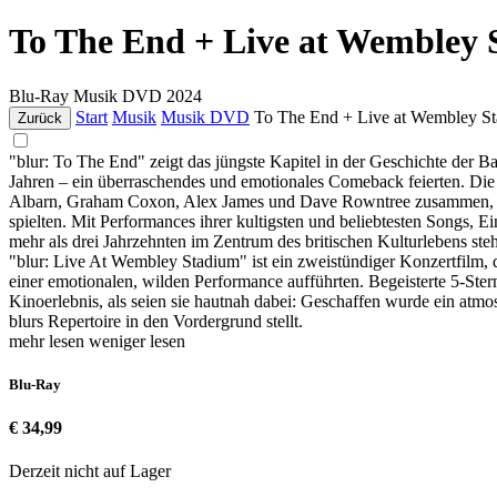
To The End + Live at Wembley 
Blu-Ray
Musik DVD
2024
Start
Musik
Musik DVD
To The End + Live at Wembley S
Zurück
"blur: To The End" zeigt das jüngste Kapitel in der Geschichte der B
Jahren – ein überraschendes und emotionales Comeback feierten. Di
Albarn, Graham Coxon, Alex James und Dave Rowntree zusammen, um 
spielten. Mit Performances ihrer kultigsten und beliebtesten Songs, E
mehr als drei Jahrzehnten im Zentrum des britischen Kulturlebens steht
"blur: Live At Wembley Stadium" ist ein zweistündiger Konzertfilm, 
einer emotionalen, wilden Performance aufführten. Begeisterte 5-St
Kinoerlebnis, als seien sie hautnah dabei: Geschaffen wurde ein atmo
blurs Repertoire in den Vordergrund stellt.
mehr lesen
weniger lesen
Blu-Ray
€ 34,99
Derzeit nicht auf Lager