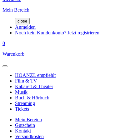
Mein Bereich
close
Anmelden
Noch kein Kundenkonto? Jetzt registrieren.
0
Warenkorb
HOANZL empfiehlt
Film & TV
Kabarett & Theater
Musik
Buch & Hörbuch
Streaming
Tickets
Mein Bereich
Gutschein
Kontakt
Versandkosten