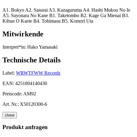
A1. Bokyo A2. Sasurai A3. Kazaguruma A4. Hashi Mukou No Ie
A5. Sayonara No Kane B1. Taketombo B2. Kage Ga Mienai B3.
Kibun O Kaete B4. Tobimasu B5. Komori Uta
Mitwirkende
Interpret*in:
Hako Yamasaki
Technische Details
Label:
WRWTFWW Records
EAN:
4251804140430
Preiscode:
AM92
Art. Nr.:
X50120300-6
close
Produkt anfragen