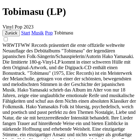
Tobimasu (LP)
Vinyl
Pop
2023
Start
Musik
Pop
Tobimasu
Zurück
WRWTFWW Records präsentiert die erste offizielle weltweite
Neuauflage des Debütalbums "Tobimasu" der legendären
japanischen Folk-Sängerin/Schauspielerin/Autorin Hako Yamasaki.
Die limitierte 180-g-Vinyl-LP kommt in einer schweren Hülle mit
dem Original-Artwork, und die Digipack-CD enthält einen
Bonustrack. "Tobimasu" (1975, Elec Records) ist ein Meisterwerk
der Melancholie, getragen von einer der schönsten, bewegendsten
und melodischsten Stimmen in der Geschichte der japanischen
Musik. Hako Yamasaki schrieb das Album im Alter von nur 18
Jahren, zeigte eine unglaubliche emotionale Reife und musikalische
Fähigkeiten und schuf aus dem Nichts einen absoluten Klassiker der
Folkmusik. Hako Yamasakis Folk ist bluesig, psychedelisch, weich
und poetisch und passt perfekt zu den Themen Nostalgie, Liebe und
Natur, die sie mit herzzerreißender Intensität behandelt. Ihre Lieder
fangen Trauer auf hinreißende Weise ein und bieten Einblicke in
stärkende Hoffnung und erhebende Weisheit. Eine einzigartige
Stimme, ein einzigartiger Ansatz und nichts weniger als großartige