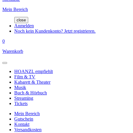
Mein Bereich
close
Anmelden
Noch kein Kundenkonto? Jetzt registrieren.
0
Warenkorb
HOANZL empfiehlt
Film & TV
Kabarett & Theater
Musik
Buch & Hörbuch
Streaming
Tickets
Mein Bereich
Gutschein
Kontakt
Versandkosten