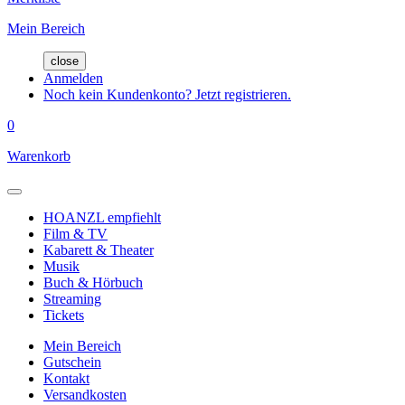
Mein Bereich
close
Anmelden
Noch kein Kundenkonto? Jetzt registrieren.
0
Warenkorb
HOANZL empfiehlt
Film & TV
Kabarett & Theater
Musik
Buch & Hörbuch
Streaming
Tickets
Mein Bereich
Gutschein
Kontakt
Versandkosten