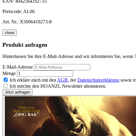
EAN:
4042564192735
Preiscode:
AL06
Art. Nr.:
X5006419273-8
close
Produkt anfragen
Hinterlassen Sie ihre E-Mail-Adresse und wir informieren Sie, wen
E-Mail-Adresse
Menge
Ich erkläre mich mit den
AGB
, der
Datenschutzerklärung
sowie m
Ich möchte den HOANZL Newsletter abonnieren.