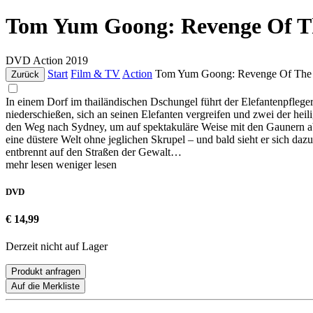
Tom Yum Goong: Revenge Of T
DVD
Action
2019
Start
Film & TV
Action
Tom Yum Goong: Revenge Of The 
Zurück
In einem Dorf im thailändischen Dschungel führt der Elefantenpfleger
niederschießen, sich an seinen Elefanten vergreifen und zwei der heil
den Weg nach Sydney, um auf spektakuläre Weise mit den Gaunern abzur
eine düstere Welt ohne jeglichen Skrupel – und bald sieht er sich d
entbrennt auf den Straßen der Gewalt…
mehr lesen
weniger lesen
DVD
€ 14,99
Derzeit nicht auf Lager
Produkt anfragen
Auf die Merkliste