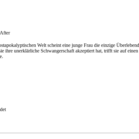
After
apokalyptischen Welt scheint eine junge Frau die einzige Überlebende 
sie ihre unerklärliche Schwangerschaft akzeptiert hat, trifft sie auf e
e.
det