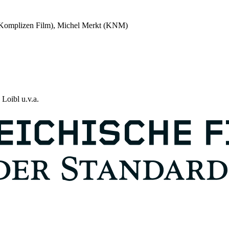
omplizen Film), Michel Merkt (KNM)
Loibl u.v.a.