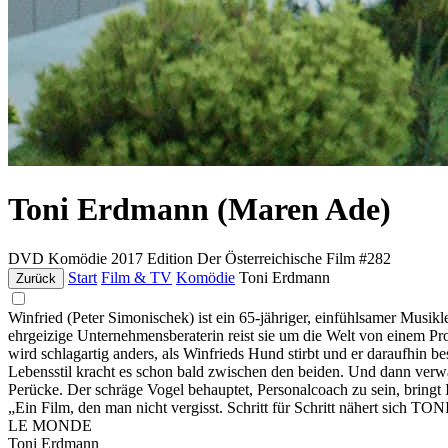
Toni Erdmann (Maren Ade)
DVD
Komödie
2017
Edition Der Österreichische Film #282
Start
Film & TV
Komödie
Toni Erdmann
Zurück
Winfried (Peter Simonischek) ist ein 65-jähriger, einfühlsamer Musik
ehrgeizige Unternehmensberaterin reist sie um die Welt von einem Proj
wird schlagartig anders, als Winfrieds Hund stirbt und er daraufhin b
Lebensstil kracht es schon bald zwischen den beiden. Und dann verwan
Perücke. Der schräge Vogel behauptet, Personalcoach zu sein, bringt I
„Ein Film, den man nicht vergisst. Schritt für Schritt nähert si
LE MONDE
Toni Erdmann