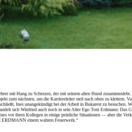
lehrer mit Hang zu Scherzen, der mit seinem alten Hund zusammenlebt. S
ekt zum nächsten, um die Karriereleiter steil nach oben zu klettern. V
eschließt, Ines unangekündigt bei der Arbeit in Bukarest zu besuchen. 
delt sich Winfried auch noch in sein Alter Ego Toni Erdmann: Das Gebi
nes vor ihren Kollegen in einige peinliche Situationen — aber die Verk
ch TONI ERDMANN einem wahren Feuerwerk.“