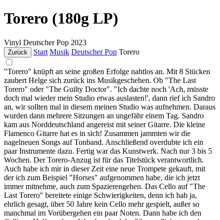
Torero (180g LP)
Vinyl
Deutscher Pop
2023
Start
Musik
Deutscher Pop
Torero
Zurück
"Torero" knüpft an seine großen Erfolge nahtlos an. Mit 8 Stücken
zaubert Helge sich zurück ins Musikgeschehen. Ob "The Last
Torero" oder "The Guilty Doctor". "Ich dachte noch 'Ach, müsste
doch mal wieder mein Studio etwas auslasten!', dann rief ich Sandro
an, wir sollten mal in diesem meinen Studio was aufnehmen. Daraus
wurden dann mehrere Sitzungen an ungefähr einem Tag. Sandro
kam aus Norddeutschland angereist mit seiner Gitarre. Die kleine
Flamenco Gitarre hat es in sich! Zusammen jammten wir die
nagelneuen Songs auf Tonband. Anschließend overdubte ich ein
paar Instrumente dazu. Fertig war das Kunstwerk. Nach nur 3 bis 5
Wochen. Der Torero-Anzug ist für das Titelstück verantwortlich.
Auch habe ich mir in dieser Zeit eine neue Trompete gekauft, mit
der ich zum Beispiel "Horses" aufgenommen habe, die ich jetzt
immer mitnehme, auch zum Spazierengehen. Das Cello auf "The
Last Torero" bereitete einige Schwierigkeiten, denn ich hab ja,
ehrlich gesagt, über 50 Jahre kein Cello mehr gespielt, außer so
manchmal im Vorübergehen ein paar Noten. Dann habe ich den