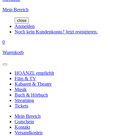
Mein Bereich
close
Anmelden
Noch kein Kundenkonto? Jetzt registrieren.
0
Warenkorb
HOANZL empfiehlt
Film & TV
Kabarett & Theater
Musik
Buch & Hörbuch
Streaming
Tickets
Mein Bereich
Gutschein
Kontakt
Versandkosten