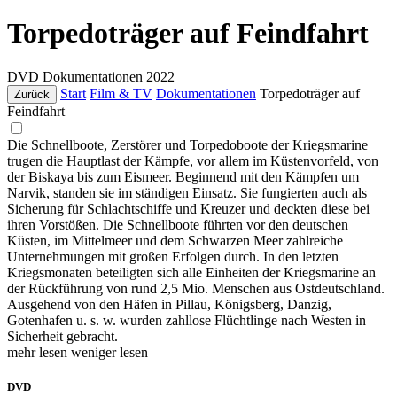
Torpedoträger auf Feindfahrt
DVD
Dokumentationen
2022
Start
Film & TV
Dokumentationen
Torpedoträger auf
Zurück
Feindfahrt
Die Schnellboote, Zerstörer und Torpedoboote der Kriegsmarine
trugen die Hauptlast der Kämpfe, vor allem im Küstenvorfeld, von
der Biskaya bis zum Eismeer. Beginnend mit den Kämpfen um
Narvik, standen sie im ständigen Einsatz. Sie fungierten auch als
Sicherung für Schlachtschiffe und Kreuzer und deckten diese bei
ihren Vorstößen. Die Schnellboote führten vor den deutschen
Küsten, im Mittelmeer und dem Schwarzen Meer zahlreiche
Unternehmungen mit großen Erfolgen durch. In den letzten
Kriegsmonaten beteiligten sich alle Einheiten der Kriegsmarine an
der Rückführung von rund 2,5 Mio. Menschen aus Ostdeutschland.
Ausgehend von den Häfen in Pillau, Königsberg, Danzig,
Gotenhafen u. s. w. wurden zahllose Flüchtlinge nach Westen in
Sicherheit gebracht.
mehr lesen
weniger lesen
DVD