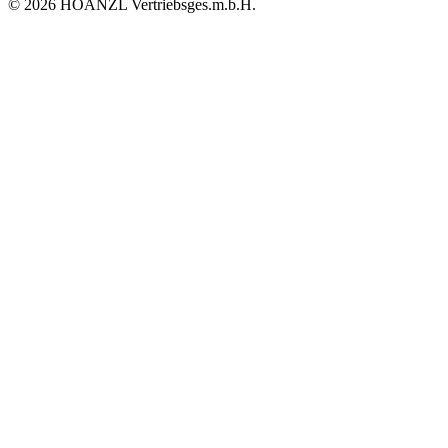
© 2026 HOANZL Vertriebsges.m.b.H.