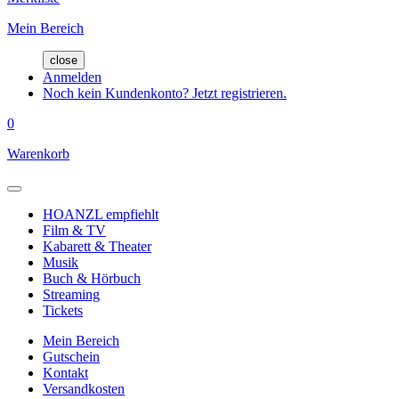
Mein Bereich
close
Anmelden
Noch kein Kundenkonto? Jetzt registrieren.
0
Warenkorb
HOANZL empfiehlt
Film & TV
Kabarett & Theater
Musik
Buch & Hörbuch
Streaming
Tickets
Mein Bereich
Gutschein
Kontakt
Versandkosten