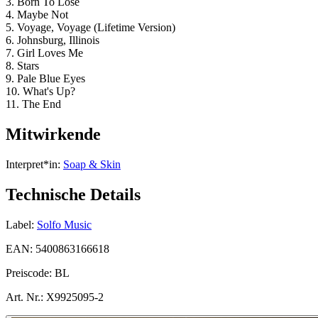
3. Born To Lose
4. Maybe Not
5. Voyage, Voyage (Lifetime Version)
6. Johnsburg, Illinois
7. Girl Loves Me
8. Stars
9. Pale Blue Eyes
10. What's Up?
11. The End
Mitwirkende
Interpret*in:
Soap & Skin
Technische Details
Label:
Solfo Music
EAN:
5400863166618
Preiscode:
BL
Art. Nr.:
X9925095-2