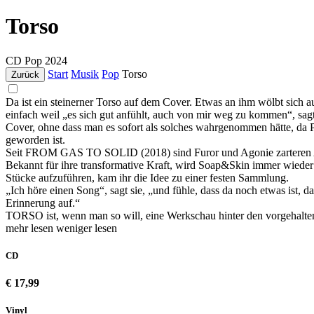
Torso
CD
Pop
2024
Start
Musik
Pop
Torso
Zurück
Da ist ein steinerner Torso auf dem Cover. Etwas an ihm wölbt sich 
einfach weil „es sich gut anfühlt, auch von mir weg zu kommen“, s
Cover, ohne dass man es sofort als solches wahrgenommen hätte, da P
geworden ist.
Seit FROM GAS TO SOLID (2018) sind Furor und Agonie zarteren 
Bekannt für ihre transformative Kraft, wird Soap&Skin immer wieder 
Stücke aufzuführen, kam ihr die Idee zu einer festen Sammlung.
„Ich höre einen Song“, sagt sie, „und fühle, dass da noch etwas ist,
Erinnerung auf.“
TORSO ist, wenn man so will, eine Werkschau hinter den vorgehalt
mehr lesen
weniger lesen
CD
€ 17,99
Vinyl