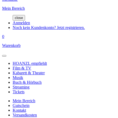
Mein Bereich
close
Anmelden
Noch kein Kundenkonto? Jetzt registrieren.
0
Warenkorb
HOANZL empfiehlt
Film & TV
Kabarett & Theater
Musik
Buch & Hörbuch
Streaming
Tickets
Mein Bereich
Gutschein
Kontakt
Versandkosten