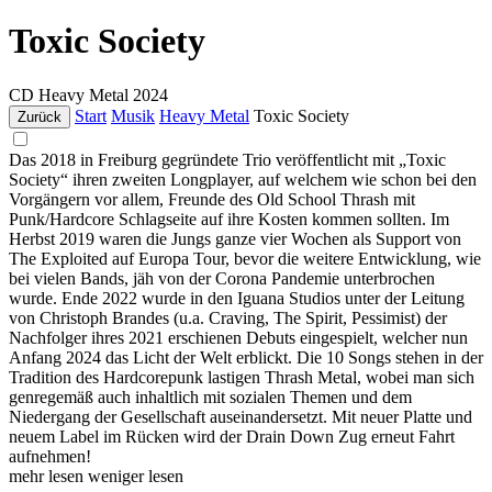
Toxic Society
CD
Heavy Metal
2024
Start
Musik
Heavy Metal
Toxic Society
Zurück
Das 2018 in Freiburg gegründete Trio veröffentlicht mit „Toxic
Society“ ihren zweiten Longplayer, auf welchem wie schon bei den
Vorgängern vor allem, Freunde des Old School Thrash mit
Punk/Hardcore Schlagseite auf ihre Kosten kommen sollten. Im
Herbst 2019 waren die Jungs ganze vier Wochen als Support von
The Exploited auf Europa Tour, bevor die weitere Entwicklung, wie
bei vielen Bands, jäh von der Corona Pandemie unterbrochen
wurde. Ende 2022 wurde in den Iguana Studios unter der Leitung
von Christoph Brandes (u.a. Craving, The Spirit, Pessimist) der
Nachfolger ihres 2021 erschienen Debuts eingespielt, welcher nun
Anfang 2024 das Licht der Welt erblickt. Die 10 Songs stehen in der
Tradition des Hardcorepunk lastigen Thrash Metal, wobei man sich
genregemäß auch inhaltlich mit sozialen Themen und dem
Niedergang der Gesellschaft auseinandersetzt. Mit neuer Platte und
neuem Label im Rücken wird der Drain Down Zug erneut Fahrt
aufnehmen!
mehr lesen
weniger lesen