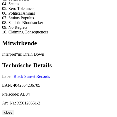
04. Scams
05. Zero Tolerance
06. Political Animal
07. Stultus Populus
08. Sadistic Bloodsucker
09. No Regrets
10. Claiming Consequences
Mitwirkende
Interpret*in:
Drain Down
Technische Details
Label:
Black Sunset Records
EAN:
4042564236705
Preiscode:
AL04
Art. Nr.:
X50120651-2
close